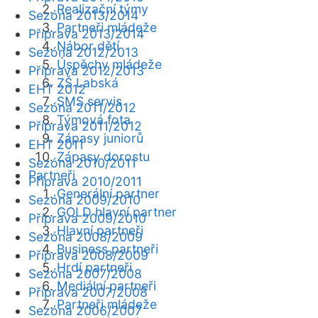
Realizační týmy
Sezóna 2013/2014
Partneři mládeže
Příprava 2013/2014
Nábor dětí
Sezóna 2012/2013
Úspěchy mládeže
Příprava 2012/2013
ZŠ Labská
EHT 2012
SMS servis
Sezóna 2011/2012
Týmová fota
Příprava 2011/2012
Zápasy juniorů
EHT 2011
Zápasy dorostu
Sezóna 2010/2011
Partneři
Příprava 2010/2011
Generální partner
Sezóna 2009/2010
GOLD hlavní partner
Příprava 2009/2010
Hlavní partneři
Sezóna 2008/2009
Business partneři
Příprava 2008/2009
Hrdí partneři
Sezóna 2007/2008
Mediální partneři
Příprava 2007/2008
Partneři mládeže
Sezóna 2006/2007