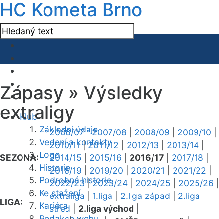
HC Kometa Brno
Zápasy »
Výsledky
extraligy
Klub
Základní údaje
2006/07
|
2007/08
|
2008/09
|
2009/10
|
Vedení a kontakty
2010/11
|
2011/12
|
2012/13
|
2013/14
|
Logo
SEZONA:
2014/15
|
2015/16
|
2016/17
|
2017/18
|
Historie
2018/19
|
2019/20
|
2020/21
|
2021/22
|
Podrobná historie
2022/23
|
2023/24
|
2024/25
|
2025/26
|
Ke stažení
extraliga
|
1.liga
|
2.liga západ
|
2.liga
LIGA:
Kariéra
střed
|
2.liga východ
|
Redakce webu