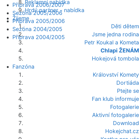
Reklamní nabídka
Příprava 2006/2007
Hrdý partner - nabídka
Sezóna 2005/2006
Žijeme
Příprava 2005/2006
Děti dětem
Sezóna 2004/2005
Jsme jedna rodina
Příprava 2004/2005
Petr Koukal a Kometa
Chlapi ŽENÁM
Hokejová tombola
Fanzóna
Království Komety
Dortiáda
Ptejte se
Fan klub informuje
Fotogalerie
Aktivní fotogalerie
Download
Hokejchat.cz