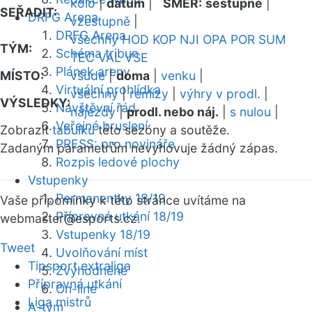
kolo
|
datum
|
SMĚR:
sestupně
|
SEŘADIT:
DRFG Arena
vzestupně
|
DRFG Arena
všechny
HOD
KOP
NJI
OPA
POR
SUM
TÝM:
Schéma tribun
TEC
VAL
VSE
Plánek areny
MÍSTO:
všude
|
doma
|
venku
|
Virtuální prohlídka
všechny
|
remízy
|
výhry v prodl.
|
VÝSLEDKY:
Návštěvní řád
nájezdy
|
prodl. nebo náj.
|
s nulou
|
Veřejné bruslení
Zobrazit
tabulku
této sezóny a soutěže.
PRESS: pro novináře
Zadaným parametrům nevyhovuje žádný zápas.
Rozpis ledové plochy
Vstupenky
Permanentky 18/19
Vaše připomínky k této stránce uvítáme na
Přípravná utkání 18/19
webmaster
@esports.cz.
Vstupenky 18/19
Tweet
Uvolňování míst
Tipsport extraliga
Zvýhodněné
Přípravná utkání
On-line
Liga mistrů
A-tým