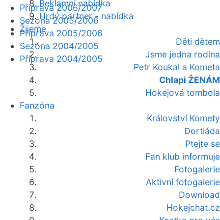
Reklamní nabídka
Příprava 2006/2007
Hrdý partner - nabídka
Sezóna 2005/2006
Žijeme
Příprava 2005/2006
Děti dětem
Sezóna 2004/2005
Jsme jedna rodina
Příprava 2004/2005
Petr Koukal a Kometa
Chlapi ŽENÁM
Hokejová tombola
Fanzóna
Království Komety
Dortiáda
Ptejte se
Fan klub informuje
Fotogalerie
Aktivní fotogalerie
Download
Hokejchat.cz