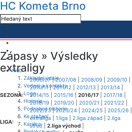
HC Kometa Brno
Zápasy »
Výsledky
extraligy
Klub
Základní údaje
2006/07
|
2007/08
|
2008/09
|
2009/10
|
Vedení a kontakty
2010/11
|
2011/12
|
2012/13
|
2013/14
|
Logo
SEZONA:
2014/15
|
2015/16
|
2016/17
|
2017/18
|
Historie
2018/19
|
2019/20
|
2020/21
|
2021/22
|
Podrobná historie
2022/23
|
2023/24
|
2024/25
|
2025/26
|
Ke stažení
extraliga
|
1.liga
|
2.liga západ
|
2.liga
LIGA:
Kariéra
střed
|
2.liga východ
|
Redakce webu