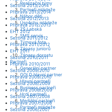
Realizační týmy
Sezóna 2013/2014
Partneři mládeže
Příprava 2013/2014
Nábor dětí
Sezóna 2012/2013
Úspěchy mládeže
Příprava 2012/2013
ZŠ Labská
EHT 2012
SMS servis
Sezóna 2011/2012
Týmová fota
Příprava 2011/2012
Zápasy juniorů
EHT 2011
Zápasy dorostu
Sezóna 2010/2011
Partneři
Příprava 2010/2011
Generální partner
Sezóna 2009/2010
GOLD hlavní partner
Příprava 2009/2010
Hlavní partneři
Sezóna 2008/2009
Business partneři
Příprava 2008/2009
Hrdí partneři
Sezóna 2007/2008
Mediální partneři
Příprava 2007/2008
Partneři mládeže
Sezóna 2006/2007