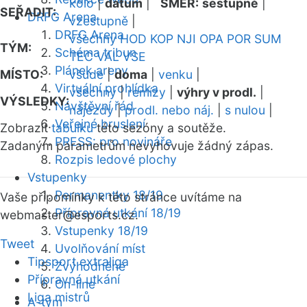
kolo
|
datum
|
SMĚR:
sestupně
|
SEŘADIT:
DRFG Arena
vzestupně
|
DRFG Arena
všechny
HOD
KOP
NJI
OPA
POR
SUM
TÝM:
Schéma tribun
TEC
VAL
VSE
Plánek areny
MÍSTO:
všude
|
doma
|
venku
|
Virtuální prohlídka
všechny
|
remízy
|
výhry v prodl.
|
VÝSLEDKY:
Návštěvní řád
nájezdy
|
prodl. nebo náj.
|
s nulou
|
Veřejné bruslení
Zobrazit
tabulku
této sezóny a soutěže.
PRESS: pro novináře
Zadaným parametrům nevyhovuje žádný zápas.
Rozpis ledové plochy
Vstupenky
Permanentky 18/19
Vaše připomínky k této stránce uvítáme na
Přípravná utkání 18/19
webmaster
@esports.cz.
Vstupenky 18/19
Tweet
Uvolňování míst
Tipsport extraliga
Zvýhodněné
Přípravná utkání
On-line
Liga mistrů
A-tým