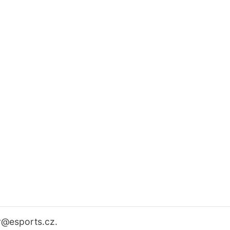
r
@esports.cz.