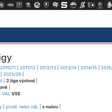
igy
2010/11
|
2011/12
|
2012/13
|
2013/14
|
2014/15
|
2015
|
2025/26
|
ed
|
2.liga východ
|
pně
|
C
VAL
VSE
y
|
prodl. nebo náj.
|
s nulou
|