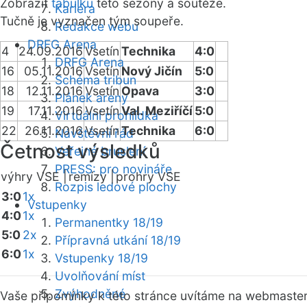
Zobrazit
tabulku
této sezóny a soutěže.
Kariéra
Tučně je vyznačen tým soupeře.
Redakce webu
DRFG Arena
4
24.09.2016
Vsetín
Technika
4:0
DRFG Arena
16
05.11.2016
Vsetín
Nový Jičín
5:0
Schéma tribun
18
12.11.2016
Vsetín
Opava
3:0
Plánek areny
19
17.11.2016
Vsetín
Val. Meziříčí
5:0
Virtuální prohlídka
22
26.11.2016
Vsetín
Technika
6:0
Návštěvní řád
Četnost výsledků
Veřejné bruslení
PRESS: pro novináře
výhry VSE |
remízy |
prohry VSE
Rozpis ledové plochy
3:0
1x
Vstupenky
4:0
1x
Permanentky 18/19
5:0
2x
Přípravná utkání 18/19
6:0
1x
Vstupenky 18/19
Uvolňování míst
Zvýhodněné
Vaše připomínky k této stránce uvítáme na webmaste