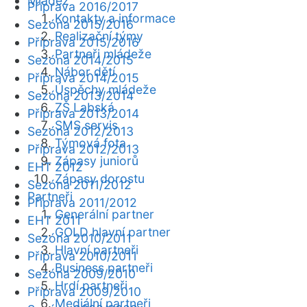
Mládež
Příprava 2016/2017
Kontakty a informace
Sezóna 2015/2016
Realizační týmy
Příprava 2015/2016
Partneři mládeže
Sezóna 2014/2015
Nábor dětí
Příprava 2014/2015
Úspěchy mládeže
Sezóna 2013/2014
ZŠ Labská
Příprava 2013/2014
SMS servis
Sezóna 2012/2013
Týmová fota
Příprava 2012/2013
Zápasy juniorů
EHT 2012
Zápasy dorostu
Sezóna 2011/2012
Partneři
Příprava 2011/2012
Generální partner
EHT 2011
GOLD hlavní partner
Sezóna 2010/2011
Hlavní partneři
Příprava 2010/2011
Business partneři
Sezóna 2009/2010
Hrdí partneři
Příprava 2009/2010
Mediální partneři