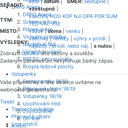
kolo
|
datum
|
SMĚR:
sestupně
|
SEŘADIT:
DRFG Arena
vzestupně
|
DRFG Arena
všechny
HOD
KOP
NJI
OPA
POR
SUM
TÝM:
Schéma tribun
TEC
VAL
VSE
Plánek areny
MÍSTO:
všude
|
doma
|
venku
|
Virtuální prohlídka
všechny
|
remízy
|
výhry v prodl.
|
VÝSLEDKY:
Návštěvní řád
nájezdy
|
prodl. nebo náj.
|
s nulou
|
Veřejné bruslení
Zobrazit
tabulku
této sezóny a soutěže.
PRESS: pro novináře
Zadaným parametrům nevyhovuje žádný zápas.
Rozpis ledové plochy
Vstupenky
Permanentky 18/19
Vaše připomínky k této stránce uvítáme na
Přípravná utkání 18/19
webmaster
@esports.cz.
Vstupenky 18/19
Tweet
Uvolňování míst
Tipsport extraliga
Zvýhodněné
Přípravná utkání
On-line
Liga mistrů
A-tým