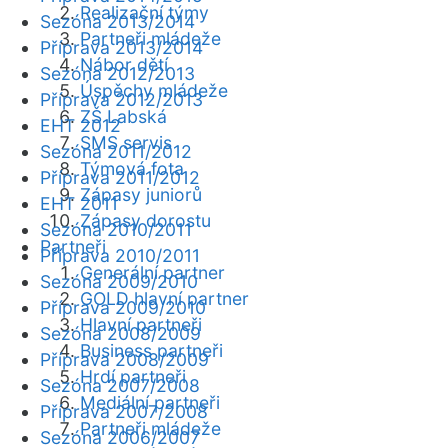
Realizační týmy
Sezóna 2013/2014
Partneři mládeže
Příprava 2013/2014
Nábor dětí
Sezóna 2012/2013
Úspěchy mládeže
Příprava 2012/2013
ZŠ Labská
EHT 2012
SMS servis
Sezóna 2011/2012
Týmová fota
Příprava 2011/2012
Zápasy juniorů
EHT 2011
Zápasy dorostu
Sezóna 2010/2011
Partneři
Příprava 2010/2011
Generální partner
Sezóna 2009/2010
GOLD hlavní partner
Příprava 2009/2010
Hlavní partneři
Sezóna 2008/2009
Business partneři
Příprava 2008/2009
Hrdí partneři
Sezóna 2007/2008
Mediální partneři
Příprava 2007/2008
Partneři mládeže
Sezóna 2006/2007