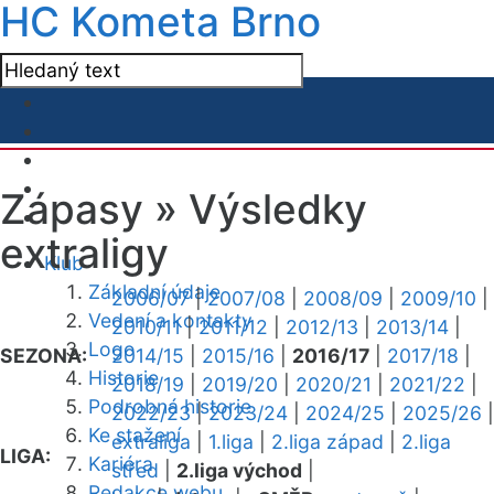
HC Kometa Brno
Zápasy »
Výsledky
extraligy
Klub
Základní údaje
2006/07
|
2007/08
|
2008/09
|
2009/10
|
Vedení a kontakty
2010/11
|
2011/12
|
2012/13
|
2013/14
|
Logo
SEZONA:
2014/15
|
2015/16
|
2016/17
|
2017/18
|
Historie
2018/19
|
2019/20
|
2020/21
|
2021/22
|
Podrobná historie
2022/23
|
2023/24
|
2024/25
|
2025/26
|
Ke stažení
extraliga
|
1.liga
|
2.liga západ
|
2.liga
LIGA:
Kariéra
střed
|
2.liga východ
|
Redakce webu