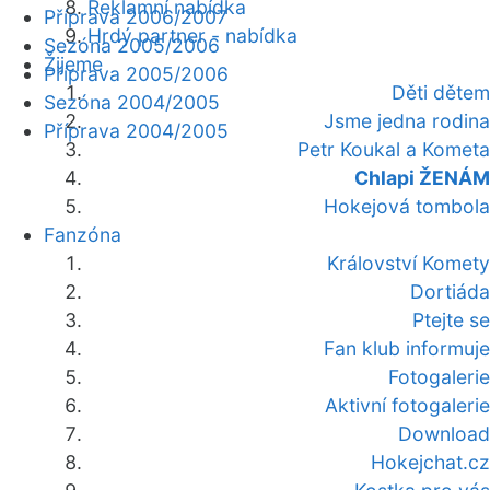
Reklamní nabídka
Příprava 2006/2007
Hrdý partner - nabídka
Sezóna 2005/2006
Žijeme
Příprava 2005/2006
Děti dětem
Sezóna 2004/2005
Jsme jedna rodina
Příprava 2004/2005
Petr Koukal a Kometa
Chlapi ŽENÁM
Hokejová tombola
Fanzóna
Království Komety
Dortiáda
Ptejte se
Fan klub informuje
Fotogalerie
Aktivní fotogalerie
Download
Hokejchat.cz