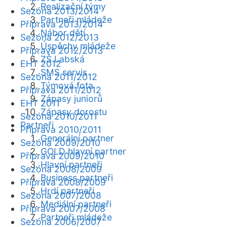
Realizační týmy
Sezóna 2013/2014
Partneři mládeže
Příprava 2013/2014
Nábor dětí
Sezóna 2012/2013
Úspěchy mládeže
Příprava 2012/2013
ZŠ Labská
EHT 2012
SMS servis
Sezóna 2011/2012
Týmová fota
Příprava 2011/2012
Zápasy juniorů
EHT 2011
Zápasy dorostu
Sezóna 2010/2011
Partneři
Příprava 2010/2011
Generální partner
Sezóna 2009/2010
GOLD hlavní partner
Příprava 2009/2010
Hlavní partneři
Sezóna 2008/2009
Business partneři
Příprava 2008/2009
Hrdí partneři
Sezóna 2007/2008
Mediální partneři
Příprava 2007/2008
Partneři mládeže
Sezóna 2006/2007