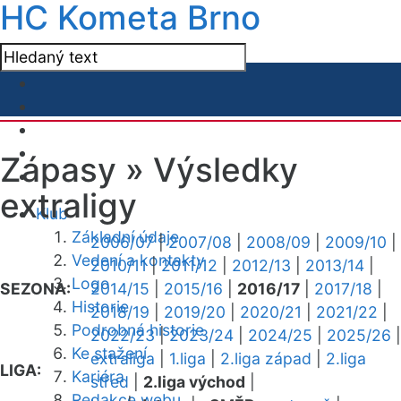
HC Kometa Brno
Zápasy »
Výsledky
extraligy
Klub
Základní údaje
2006/07
|
2007/08
|
2008/09
|
2009/10
|
Vedení a kontakty
2010/11
|
2011/12
|
2012/13
|
2013/14
|
Logo
SEZONA:
2014/15
|
2015/16
|
2016/17
|
2017/18
|
Historie
2018/19
|
2019/20
|
2020/21
|
2021/22
|
Podrobná historie
2022/23
|
2023/24
|
2024/25
|
2025/26
|
Ke stažení
extraliga
|
1.liga
|
2.liga západ
|
2.liga
LIGA:
Kariéra
střed
|
2.liga východ
|
Redakce webu