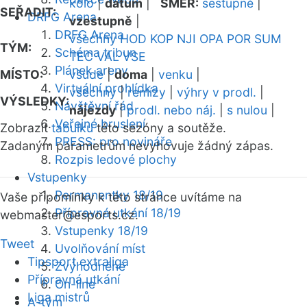
kolo
|
datum
|
SMĚR:
sestupně
|
SEŘADIT:
DRFG Arena
vzestupně
|
DRFG Arena
všechny
HOD
KOP
NJI
OPA
POR
SUM
TÝM:
Schéma tribun
TEC
VAL
VSE
Plánek areny
MÍSTO:
všude
|
doma
|
venku
|
Virtuální prohlídka
všechny
|
remízy
|
výhry v prodl.
|
VÝSLEDKY:
Návštěvní řád
nájezdy
|
prodl. nebo náj.
|
s nulou
|
Veřejné bruslení
Zobrazit
tabulku
této sezóny a soutěže.
PRESS: pro novináře
Zadaným parametrům nevyhovuje žádný zápas.
Rozpis ledové plochy
Vstupenky
Permanentky 18/19
Vaše připomínky k této stránce uvítáme na
Přípravná utkání 18/19
webmaster
@esports.cz.
Vstupenky 18/19
Tweet
Uvolňování míst
Tipsport extraliga
Zvýhodněné
Přípravná utkání
On-line
Liga mistrů
A-tým