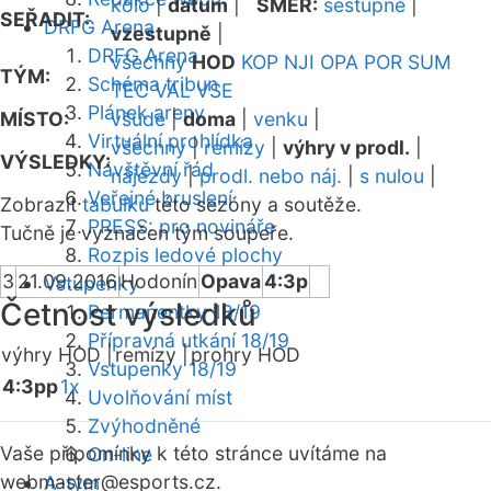
kolo
|
datum
|
SMĚR:
sestupně
|
SEŘADIT:
DRFG Arena
vzestupně
|
DRFG Arena
všechny
HOD
KOP
NJI
OPA
POR
SUM
TÝM:
Schéma tribun
TEC
VAL
VSE
Plánek areny
MÍSTO:
všude
|
doma
|
venku
|
Virtuální prohlídka
všechny
|
remízy
|
výhry v prodl.
|
VÝSLEDKY:
Návštěvní řád
nájezdy
|
prodl. nebo náj.
|
s nulou
|
Veřejné bruslení
Zobrazit
tabulku
této sezóny a soutěže.
PRESS: pro novináře
Tučně je vyznačen tým soupeře.
Rozpis ledové plochy
3
21.09.2016
Hodonín
Opava
4:3p
Vstupenky
Četnost výsledků
Permanentky 18/19
Přípravná utkání 18/19
výhry HOD |
remízy |
prohry HOD
Vstupenky 18/19
4:3pp
1x
Uvolňování míst
Zvýhodněné
Vaše připomínky k této stránce uvítáme na
On-line
webmaster
@esports.cz.
A-tým