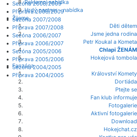
Reklamní nabídka
Sezóna 2008/2009
Hrdý partner - nabídka
Příprava 2008/2009
Žijeme
Sezóna 2007/2008
Děti dětem
Příprava 2007/2008
Jsme jedna rodina
Sezóna 2006/2007
Petr Koukal a Kometa
Příprava 2006/2007
Chlapi ŽENÁM
Sezóna 2005/2006
Hokejová tombola
Příprava 2005/2006
Fanzóna
Sezóna 2004/2005
Království Komety
Příprava 2004/2005
Dortiáda
Ptejte se
Fan klub informuje
Fotogalerie
Aktivní fotogalerie
Download
Hokejchat.cz