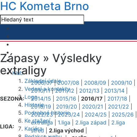
HC Kometa Brno
Zápasy »
Výsledky
extraligy
Klub
Základní údaje
2006/07
|
2007/08
|
2008/09
|
2009/10
|
Vedení a kontakty
2010/11
|
2011/12
|
2012/13
|
2013/14
|
Logo
SEZONA:
2014/15
|
2015/16
|
2016/17
|
2017/18
|
Historie
2018/19
|
2019/20
|
2020/21
|
2021/22
|
Podrobná historie
2022/23
|
2023/24
|
2024/25
|
2025/26
|
Ke stažení
extraliga
|
1.liga
|
2.liga západ
|
2.liga
LIGA:
Kariéra
střed
|
2.liga východ
|
Redakce webu