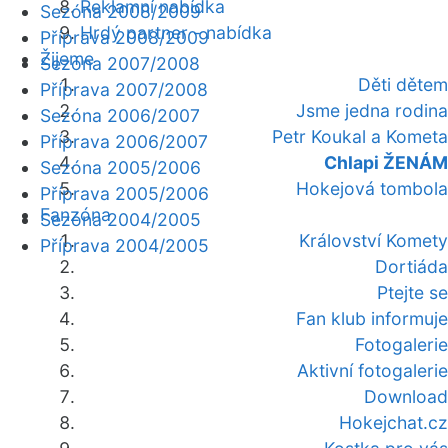
Reklamní nabídka
Sezóna 2008/2009
Hrdý partner - nabídka
Příprava 2008/2009
Žijeme
Sezóna 2007/2008
Děti dětem
Příprava 2007/2008
Jsme jedna rodina
Sezóna 2006/2007
Petr Koukal a Kometa
Příprava 2006/2007
Chlapi ŽENÁM
Sezóna 2005/2006
Hokejová tombola
Příprava 2005/2006
Fanzóna
Sezóna 2004/2005
Království Komety
Příprava 2004/2005
Dortiáda
Ptejte se
Fan klub informuje
Fotogalerie
Aktivní fotogalerie
Download
Hokejchat.cz