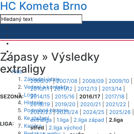
HC Kometa Brno
Zápasy »
Výsledky
extraligy
Klub
Základní údaje
2006/07
|
2007/08
|
2008/09
|
2009/10
|
Vedení a kontakty
2010/11
|
2011/12
|
2012/13
|
2013/14
|
Logo
SEZONA:
2014/15
|
2015/16
|
2016/17
|
2017/18
|
Historie
2018/19
|
2019/20
|
2020/21
|
2021/22
|
Podrobná historie
2022/23
|
2023/24
|
2024/25
|
2025/26
|
Ke stažení
extraliga
|
1.liga
|
2.liga západ
|
2.liga
LIGA:
Kariéra
střed
|
2.liga východ
|
Redakce webu