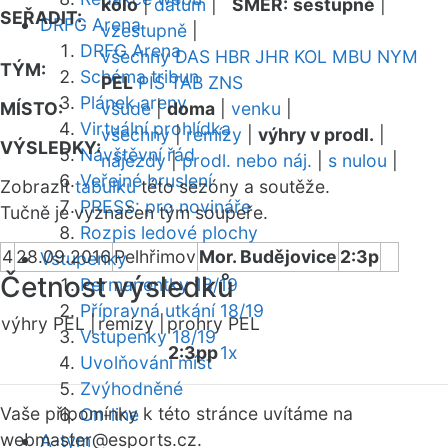
kolo
|
datum
|
SMĚR:
sestupně
|
SEŘADIT:
DRFG Arena
vzestupně
|
DRFG Arena
všechny
DAS
HBR
JHR
KOL
MBU
NYM
TÝM:
Schéma tribun
PEL
PIS
TAB
ZNS
Plánek areny
MÍSTO:
všude
|
doma
|
venku
|
Virtuální prohlídka
všechny
|
remízy
|
výhry v prodl.
|
VÝSLEDKY:
Návštěvní řád
nájezdy
|
prodl. nebo náj.
|
s nulou
|
Veřejné bruslení
Zobrazit
tabulku
této sezóny a soutěže.
PRESS: pro novináře
Tučně je vyznačen tým soupeře.
Rozpis ledové plochy
4
28.09.2016
Pelhřimov
Mor. Budějovice
2:3p
Vstupenky
Četnost výsledků
Permanentky 18/19
Přípravná utkání 18/19
výhry PEL |
remízy |
prohry PEL
Vstupenky 18/19
2:3pp
1x
Uvolňování míst
Zvýhodněné
Vaše připomínky k této stránce uvítáme na
On-line
webmaster
@esports.cz.
A-tým