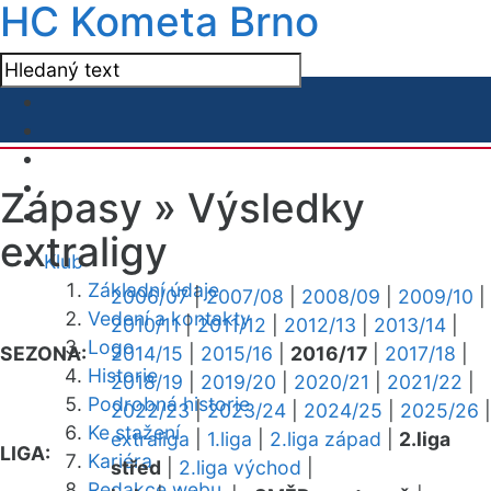
HC Kometa Brno
Zápasy »
Výsledky
extraligy
Klub
Základní údaje
2006/07
|
2007/08
|
2008/09
|
2009/10
|
Vedení a kontakty
2010/11
|
2011/12
|
2012/13
|
2013/14
|
Logo
SEZONA:
2014/15
|
2015/16
|
2016/17
|
2017/18
|
Historie
2018/19
|
2019/20
|
2020/21
|
2021/22
|
Podrobná historie
2022/23
|
2023/24
|
2024/25
|
2025/26
|
Ke stažení
extraliga
|
1.liga
|
2.liga západ
|
2.liga
LIGA:
Kariéra
střed
|
2.liga východ
|
Redakce webu