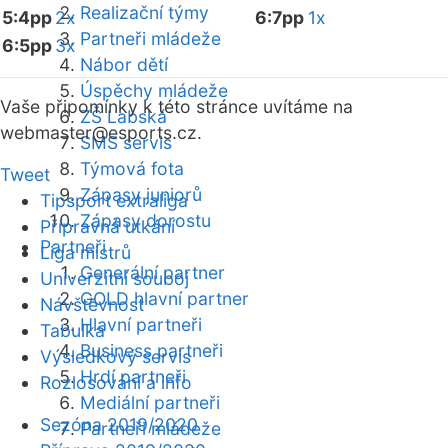
Realizační týmy
5:4pp
2x
6:7pp
1x
Partneři mládeže
6:5pp
3x
Nábor dětí
Úspěchy mládeže
Vaše připomínky k této stránce uvítáme na
ZŠ Labská
webmaster
@esports.cz.
SMS servis
Týmová fota
Tweet
Zápasy juniorů
Tipsport extraliga
Zápasy dorostu
Přípravná utkání
Partneři
Liga mistrů
Generální partner
Univerzitní souboj
GOLD hlavní partner
Návštěvnost
Hlavní partneři
Tabulka
Business partneři
Výsledkový servis
Hrdí partneři
Rozlosování a info
Mediální partneři
Sezóna 2019/2020
Partneři mládeže