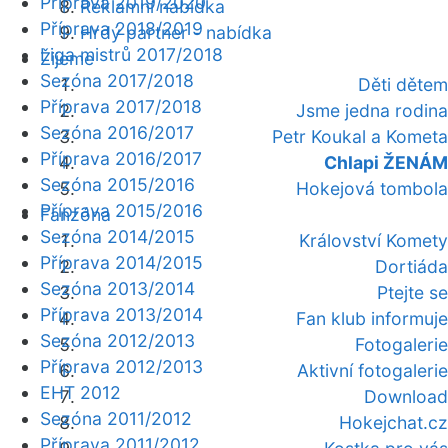
Příprava 2019/2020
Reklamní nabídka
Příprava 2018/2019
Hrdý partner - nabídka
Liga mistrů 2017/2018
Žijeme
Sezóna 2017/2018
Děti dětem
Příprava 2017/2018
Jsme jedna rodina
Sezóna 2016/2017
Petr Koukal a Kometa
Příprava 2016/2017
Chlapi ŽENÁM
Sezóna 2015/2016
Hokejová tombola
Příprava 2015/2016
Fanzóna
Sezóna 2014/2015
Království Komety
Příprava 2014/2015
Dortiáda
Sezóna 2013/2014
Ptejte se
Příprava 2013/2014
Fan klub informuje
Sezóna 2012/2013
Fotogalerie
Příprava 2012/2013
Aktivní fotogalerie
EHT 2012
Download
Sezóna 2011/2012
Hokejchat.cz
Příprava 2011/2012