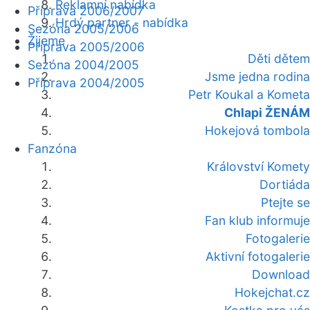
Reklamní nabídka
Příprava 2006/2007
Hrdý partner - nabídka
Sezóna 2005/2006
Žijeme
Příprava 2005/2006
Děti dětem
Sezóna 2004/2005
Jsme jedna rodina
Příprava 2004/2005
Petr Koukal a Kometa
Chlapi ŽENÁM
Hokejová tombola
Fanzóna
Království Komety
Dortiáda
Ptejte se
Fan klub informuje
Fotogalerie
Aktivní fotogalerie
Download
Hokejchat.cz