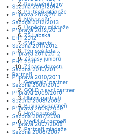
Realizační týmy
Sezóna 2013/2014
Partneři mládeže
Příprava 2013/2014
Nábor dětí
Sezóna 2012/2013
Úspěchy mládeže
Příprava 2012/2013
ZŠ Labská
EHT 2012
SMS servis
Sezóna 2011/2012
Týmová fota
Příprava 2011/2012
Zápasy juniorů
EHT 2011
Zápasy dorostu
Sezóna 2010/2011
Partneři
Příprava 2010/2011
Generální partner
Sezóna 2009/2010
GOLD hlavní partner
Příprava 2009/2010
Hlavní partneři
Sezóna 2008/2009
Business partneři
Příprava 2008/2009
Hrdí partneři
Sezóna 2007/2008
Mediální partneři
Příprava 2007/2008
Partneři mládeže
Sezóna 2006/2007