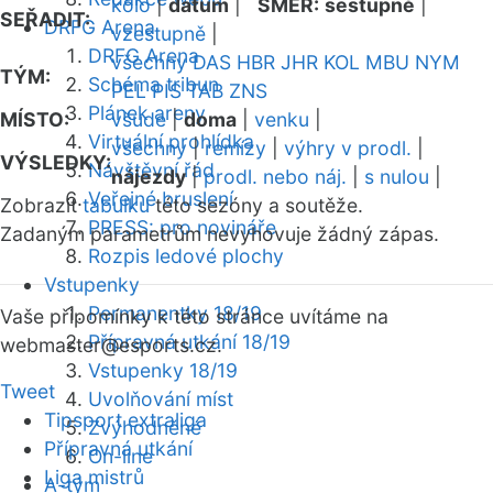
kolo
|
datum
|
SMĚR:
sestupně
|
SEŘADIT:
DRFG Arena
vzestupně
|
DRFG Arena
všechny
DAS
HBR
JHR
KOL
MBU
NYM
TÝM:
Schéma tribun
PEL
PIS
TAB
ZNS
Plánek areny
MÍSTO:
všude
|
doma
|
venku
|
Virtuální prohlídka
všechny
|
remízy
|
výhry v prodl.
|
VÝSLEDKY:
Návštěvní řád
nájezdy
|
prodl. nebo náj.
|
s nulou
|
Veřejné bruslení
Zobrazit
tabulku
této sezóny a soutěže.
PRESS: pro novináře
Zadaným parametrům nevyhovuje žádný zápas.
Rozpis ledové plochy
Vstupenky
Permanentky 18/19
Vaše připomínky k této stránce uvítáme na
Přípravná utkání 18/19
webmaster
@esports.cz.
Vstupenky 18/19
Tweet
Uvolňování míst
Tipsport extraliga
Zvýhodněné
Přípravná utkání
On-line
Liga mistrů
A-tým