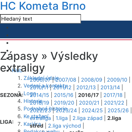
HC Kometa Brno
Zápasy »
Výsledky
extraligy
Klub
Základní údaje
2006/07
|
2007/08
|
2008/09
|
2009/10
|
Vedení a kontakty
2010/11
|
2011/12
|
2012/13
|
2013/14
|
Logo
SEZONA:
2014/15
|
2015/16
|
2016/17
|
2017/18
|
Historie
2018/19
|
2019/20
|
2020/21
|
2021/22
|
Podrobná historie
2022/23
|
2023/24
|
2024/25
|
2025/26
|
Ke stažení
extraliga
|
1.liga
|
2.liga západ
|
2.liga
LIGA:
Kariéra
střed
|
2.liga východ
|
Redakce webu