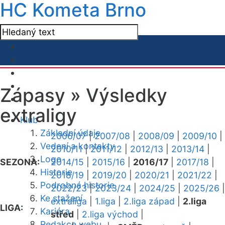
HC Kometa Brno
Zápasy »
Výsledky
extraligy
Klub
Základní údaje
2006/07
|
2007/08
|
2008/09
|
2009/10
|
Vedení a kontakty
2010/11
|
2011/12
|
2012/13
|
2013/14
|
Logo
SEZONA:
2014/15
|
2015/16
|
2016/17
|
2017/18
|
Historie
2018/19
|
2019/20
|
2020/21
|
2021/22
|
Podrobná historie
2022/23
|
2023/24
|
2024/25
|
2025/26
|
Ke stažení
extraliga
|
1.liga
|
2.liga západ
|
2.liga
LIGA:
Kariéra
střed
|
2.liga východ
|
Redakce webu