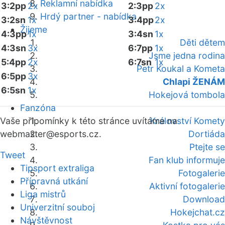
Reklamní nabídka
3:2pp
2x
2:3pp
2x
Hrdý partner - nabídka
3:2sn
1x
3:4pp
2x
Žijeme
4:3pp
1x
3:4sn
1x
Děti dětem
4:3sn
3x
6:7pp
1x
Jsme jedna rodina
5:4pp
2x
6:7sn
1x
Petr Koukal a Kometa
6:5pp
3x
Chlapi ŽENÁM
6:5sn
1x
Hokejová tombola
Fanzóna
Vaše připomínky k této stránce uvítáme na
Království Komety
webmaster
@esports.cz.
Dortiáda
Ptejte se
Tweet
Fan klub informuje
Tipsport extraliga
Fotogalerie
Přípravná utkání
Aktivní fotogalerie
Liga mistrů
Download
Univerzitní souboj
Hokejchat.cz
Návštěvnost