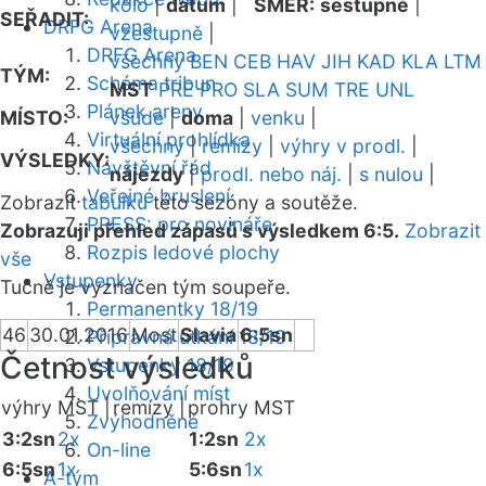
kolo
|
datum
|
SMĚR:
sestupně
|
SEŘADIT:
DRFG Arena
vzestupně
|
DRFG Arena
všechny
BEN
CEB
HAV
JIH
KAD
KLA
LTM
TÝM:
Schéma tribun
MST
PRE
PRO
SLA
SUM
TRE
UNL
Plánek areny
MÍSTO:
všude
|
doma
|
venku
|
Virtuální prohlídka
všechny
|
remízy
|
výhry v prodl.
|
VÝSLEDKY:
Návštěvní řád
nájezdy
|
prodl. nebo náj.
|
s nulou
|
Veřejné bruslení
Zobrazit
tabulku
této sezóny a soutěže.
PRESS: pro novináře
Zobrazuji přehled zápasů s výsledkem 6:5.
Zobrazit
Rozpis ledové plochy
vše
Vstupenky
Tučně je vyznačen tým soupeře.
Permanentky 18/19
46
30.01.2016
Most
Slavia
6:5sn
Přípravná utkání 18/19
Četnost výsledků
Vstupenky 18/19
Uvolňování míst
výhry MST |
remízy |
prohry MST
Zvýhodněné
3:2sn
2x
1:2sn
2x
On-line
6:5sn
1x
5:6sn
1x
A-tým