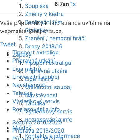
6:7sn
1x
Soupiska
Změny v kádru
Realizační tým
Vaše připomínky k této stránce uvítáme na
Statistiky
webmaster
@esports.cz.
Zranění / nemocní hráči
Tweet
Dresy 2018/19
Tipsport extraliga
Zápasy
Přípravná utkání
Tipsport extraliga
Liga mistrů
Přípravná utkání
Univerzitní souboj
Liga mistrů
Návštěvnost
Univerzitní souboj
Tabulka
Návštěvnost
Výsledkový servis
Tabulka
Rozlosování a info
Výsledkový servis
Rozlosování a info
Sezóna 2019/2020
Mládež
Příprava 2019/2020
Kontakty a informace
Příprava 2018/2019