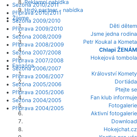
Reklamní nabídka
Sezóna 2010/2011
Hrdý partner - nabídka
Příprava 2010/2011
Žijeme
Sezóna 2009/2010
Děti dětem
Příprava 2009/2010
Jsme jedna rodina
Sezóna 2008/2009
Petr Koukal a Kometa
Příprava 2008/2009
Chlapi ŽENÁM
Sezóna 2007/2008
Hokejová tombola
Příprava 2007/2008
Fanzóna
Sezóna 2006/2007
Království Komety
Příprava 2006/2007
Dortiáda
Sezóna 2005/2006
Ptejte se
Příprava 2005/2006
Fan klub informuje
Sezóna 2004/2005
Fotogalerie
Příprava 2004/2005
Aktivní fotogalerie
Download
Hokejchat.cz