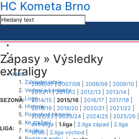
HC Kometa Brno
Zápasy »
Výsledky
extraligy
Klub
Základní údaje
2006/07
|
2007/08
|
2008/09
|
2009/10
|
Vedení a kontakty
2010/11
|
2011/12
|
2012/13
|
2013/14
|
Logo
SEZONA:
2014/15
|
2015/16
|
2016/17
|
2017/18
|
Historie
2018/19
|
2019/20
|
2020/21
|
2021/22
|
Podrobná historie
2022/23
|
2023/24
|
2024/25
|
2025/26
|
Ke stažení
extraliga
|
1.liga
|
2.liga západ
|
2.liga
LIGA:
Kariéra
střed
|
2.liga východ
|
Redakce webu