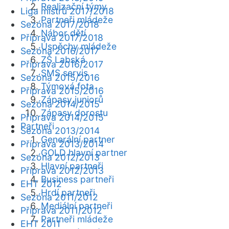
Realizační týmy
Liga mistrů 2017/2018
Partneři mládeže
Sezóna 2017/2018
Nábor dětí
Příprava 2017/2018
Úspěchy mládeže
Sezóna 2016/2017
ZŠ Labská
Příprava 2016/2017
SMS servis
Sezóna 2015/2016
Týmová fota
Příprava 2015/2016
Zápasy juniorů
Sezóna 2014/2015
Zápasy dorostu
Příprava 2014/2015
Partneři
Sezóna 2013/2014
Generální partner
Příprava 2013/2014
GOLD hlavní partner
Sezóna 2012/2013
Hlavní partneři
Příprava 2012/2013
Business partneři
EHT 2012
Hrdí partneři
Sezóna 2011/2012
Mediální partneři
Příprava 2011/2012
Partneři mládeže
EHT 2011