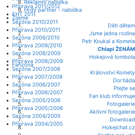
Reklamní nabídka
Příprava 2011/2012
Hrdý partner - nabídka
EHT 2011
Žijeme
Sezóna 2010/2011
Děti dětem
Příprava 2010/2011
Jsme jedna rodina
Sezóna 2009/2010
Petr Koukal a Kometa
Příprava 2009/2010
Chlapi ŽENÁM
Sezóna 2008/2009
Hokejová tombola
Příprava 2008/2009
Fanzóna
Sezóna 2007/2008
Království Komety
Příprava 2007/2008
Dortiáda
Sezóna 2006/2007
Ptejte se
Příprava 2006/2007
Fan klub informuje
Sezóna 2005/2006
Fotogalerie
Příprava 2005/2006
Aktivní fotogalerie
Sezóna 2004/2005
Download
Příprava 2004/2005
Hokejchat.cz