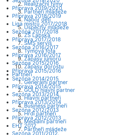
Sezóna 2019/2020
Realizační týmy
Příprava 2019/2020
Partneři mládeže
Příprava 2018/2019
Nábor dětí
Liga mistrů 2017/2018
Úspěchy mládeže
Sezóna 2017/2018
ZŠ Labská
Příprava 2017/2018
SMS servis
Sezóna 2016/2017
Týmová fota
Příprava 2016/2017
Zápasy juniorů
Sezóna 2015/2016
Zápasy dorostu
Příprava 2015/2016
Partneři
Sezóna 2014/2015
Generální partner
Příprava 2014/2015
GOLD hlavní partner
Sezóna 2013/2014
Hlavní partneři
Příprava 2013/2014
Business partneři
Sezóna 2012/2013
Hrdí partneři
Příprava 2012/2013
Mediální partneři
EHT 2012
Partneři mládeže
Sezóna 2011/2012