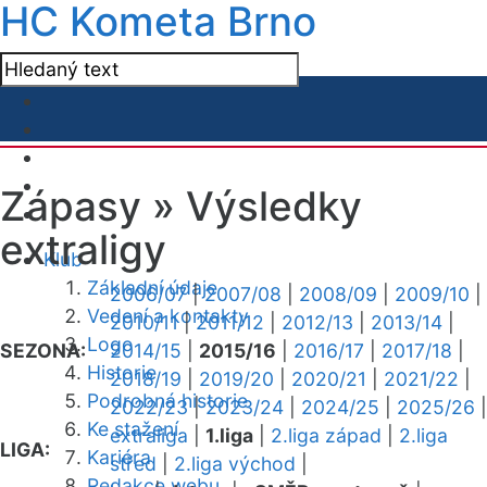
HC Kometa Brno
Zápasy »
Výsledky
extraligy
Klub
Základní údaje
2006/07
|
2007/08
|
2008/09
|
2009/10
|
Vedení a kontakty
2010/11
|
2011/12
|
2012/13
|
2013/14
|
Logo
SEZONA:
2014/15
|
2015/16
|
2016/17
|
2017/18
|
Historie
2018/19
|
2019/20
|
2020/21
|
2021/22
|
Podrobná historie
2022/23
|
2023/24
|
2024/25
|
2025/26
|
Ke stažení
extraliga
|
1.liga
|
2.liga západ
|
2.liga
LIGA:
Kariéra
střed
|
2.liga východ
|
Redakce webu