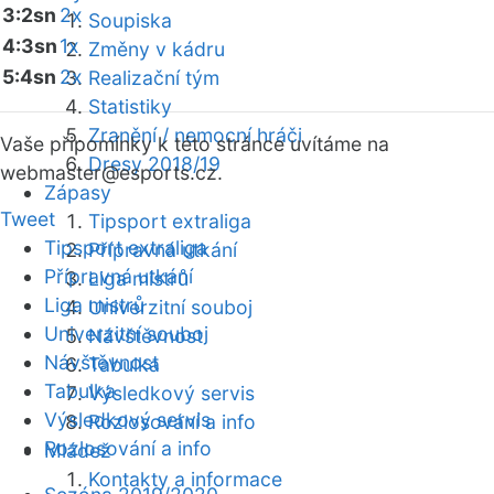
3:2sn
2x
Soupiska
4:3sn
1x
Změny v kádru
5:4sn
2x
Realizační tým
Statistiky
Zranění / nemocní hráči
Vaše připomínky k této stránce uvítáme na
Dresy 2018/19
webmaster
@esports.cz.
Zápasy
Tweet
Tipsport extraliga
Tipsport extraliga
Přípravná utkání
Přípravná utkání
Liga mistrů
Liga mistrů
Univerzitní souboj
Univerzitní souboj
Návštěvnost
Návštěvnost
Tabulka
Tabulka
Výsledkový servis
Výsledkový servis
Rozlosování a info
Rozlosování a info
Mládež
Kontakty a informace