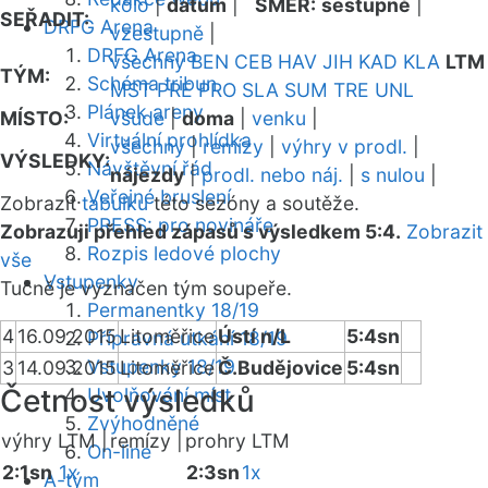
kolo
|
datum
|
SMĚR:
sestupně
|
SEŘADIT:
DRFG Arena
vzestupně
|
DRFG Arena
všechny
BEN
CEB
HAV
JIH
KAD
KLA
LTM
TÝM:
Schéma tribun
MST
PRE
PRO
SLA
SUM
TRE
UNL
Plánek areny
MÍSTO:
všude
|
doma
|
venku
|
Virtuální prohlídka
všechny
|
remízy
|
výhry v prodl.
|
VÝSLEDKY:
Návštěvní řád
nájezdy
|
prodl. nebo náj.
|
s nulou
|
Veřejné bruslení
Zobrazit
tabulku
této sezóny a soutěže.
PRESS: pro novináře
Zobrazuji přehled zápasů s výsledkem 5:4.
Zobrazit
Rozpis ledové plochy
vše
Vstupenky
Tučně je vyznačen tým soupeře.
Permanentky 18/19
4
16.09.2015
Litoměřice
Ústí n/L
5:4sn
Přípravná utkání 18/19
Vstupenky 18/19
3
14.09.2015
Litoměřice
Č.Budějovice
5:4sn
Četnost výsledků
Uvolňování míst
Zvýhodněné
výhry LTM |
remízy |
prohry LTM
On-line
2:1sn
1x
2:3sn
1x
A-tým