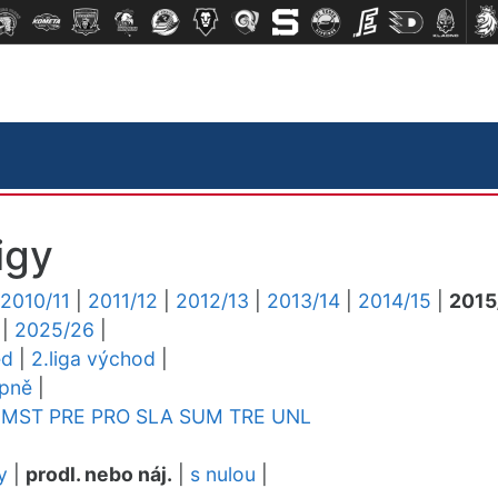
igy
2010/11
|
2011/12
|
2012/13
|
2013/14
|
2014/15
|
2015
|
2025/26
|
ed
|
2.liga východ
|
upně
|
MST
PRE
PRO
SLA
SUM
TRE
UNL
y
|
prodl. nebo náj.
|
s nulou
|