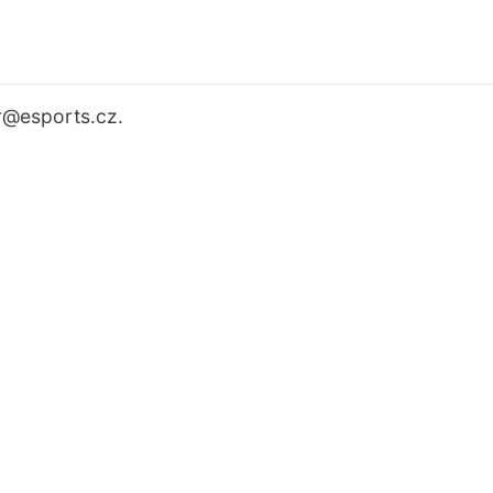
r
@esports.cz.