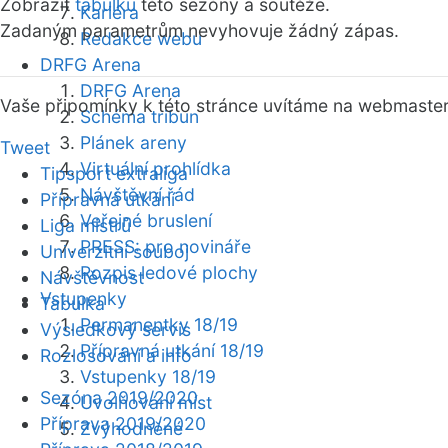
Zobrazit
tabulku
této sezóny a soutěže.
Kariéra
Zadaným parametrům nevyhovuje žádný zápas.
Redakce webu
DRFG Arena
DRFG Arena
Vaše připomínky k této stránce uvítáme na webmaste
Schéma tribun
Plánek areny
Tweet
Virtuální prohlídka
Tipsport extraliga
Návštěvní řád
Přípravná utkání
Veřejné bruslení
Liga mistrů
PRESS: pro novináře
Univerzitní souboj
Rozpis ledové plochy
Návštěvnost
Vstupenky
Tabulka
Permanentky 18/19
Výsledkový servis
Přípravná utkání 18/19
Rozlosování a info
Vstupenky 18/19
Sezóna 2019/2020
Uvolňování míst
Příprava 2019/2020
Zvýhodněné