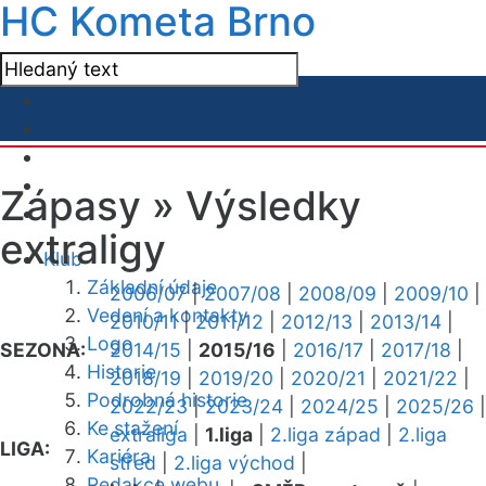
HC Kometa Brno
Zápasy »
Výsledky
extraligy
Klub
Základní údaje
2006/07
|
2007/08
|
2008/09
|
2009/10
|
Vedení a kontakty
2010/11
|
2011/12
|
2012/13
|
2013/14
|
Logo
SEZONA:
2014/15
|
2015/16
|
2016/17
|
2017/18
|
Historie
2018/19
|
2019/20
|
2020/21
|
2021/22
|
Podrobná historie
2022/23
|
2023/24
|
2024/25
|
2025/26
|
Ke stažení
extraliga
|
1.liga
|
2.liga západ
|
2.liga
LIGA:
Kariéra
střed
|
2.liga východ
|
Redakce webu