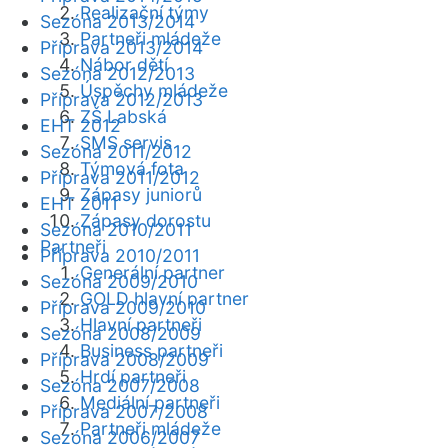
Realizační týmy
Sezóna 2013/2014
Partneři mládeže
Příprava 2013/2014
Nábor dětí
Sezóna 2012/2013
Úspěchy mládeže
Příprava 2012/2013
ZŠ Labská
EHT 2012
SMS servis
Sezóna 2011/2012
Týmová fota
Příprava 2011/2012
Zápasy juniorů
EHT 2011
Zápasy dorostu
Sezóna 2010/2011
Partneři
Příprava 2010/2011
Generální partner
Sezóna 2009/2010
GOLD hlavní partner
Příprava 2009/2010
Hlavní partneři
Sezóna 2008/2009
Business partneři
Příprava 2008/2009
Hrdí partneři
Sezóna 2007/2008
Mediální partneři
Příprava 2007/2008
Partneři mládeže
Sezóna 2006/2007