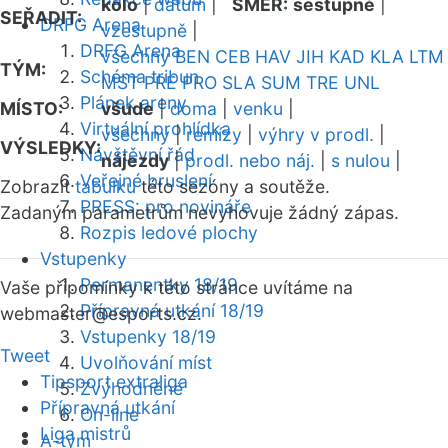
kolo
|
datum
|
SMĚR:
sestupně
|
SEŘADIT:
DRFG Arena
vzestupně
|
DRFG Arena
všechny
BEN
CEB
HAV
JIH
KAD
KLA
LTM
TÝM:
Schéma tribun
MST
PRE
PRO
SLA
SUM
TRE
UNL
Plánek areny
MÍSTO:
všude
|
doma
|
venku
|
Virtuální prohlídka
všechny
|
remízy
|
výhry v prodl.
|
VÝSLEDKY:
Návštěvní řád
nájezdy
|
prodl. nebo náj.
|
s nulou
|
Veřejné bruslení
Zobrazit
tabulku
této sezóny a soutěže.
PRESS: pro novináře
Zadaným parametrům nevyhovuje žádný zápas.
Rozpis ledové plochy
Vstupenky
Permanentky 18/19
Vaše připomínky k této stránce uvítáme na
Přípravná utkání 18/19
webmaster
@esports.cz.
Vstupenky 18/19
Tweet
Uvolňování míst
Tipsport extraliga
Zvýhodněné
Přípravná utkání
On-line
Liga mistrů
A-tým