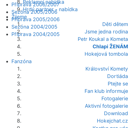
Reklamní nabídka
Příprava 2006/2007
Hrdý partner - nabídka
Sezóna 2005/2006
Žijeme
Příprava 2005/2006
Děti dětem
Sezóna 2004/2005
Jsme jedna rodina
Příprava 2004/2005
Petr Koukal a Kometa
Chlapi ŽENÁM
Hokejová tombola
Fanzóna
Království Komety
Dortiáda
Ptejte se
Fan klub informuje
Fotogalerie
Aktivní fotogalerie
Download
Hokejchat.cz