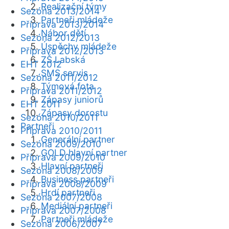
Realizační týmy
Sezóna 2013/2014
Partneři mládeže
Příprava 2013/2014
Nábor dětí
Sezóna 2012/2013
Úspěchy mládeže
Příprava 2012/2013
ZŠ Labská
EHT 2012
SMS servis
Sezóna 2011/2012
Týmová fota
Příprava 2011/2012
Zápasy juniorů
EHT 2011
Zápasy dorostu
Sezóna 2010/2011
Partneři
Příprava 2010/2011
Generální partner
Sezóna 2009/2010
GOLD hlavní partner
Příprava 2009/2010
Hlavní partneři
Sezóna 2008/2009
Business partneři
Příprava 2008/2009
Hrdí partneři
Sezóna 2007/2008
Mediální partneři
Příprava 2007/2008
Partneři mládeže
Sezóna 2006/2007