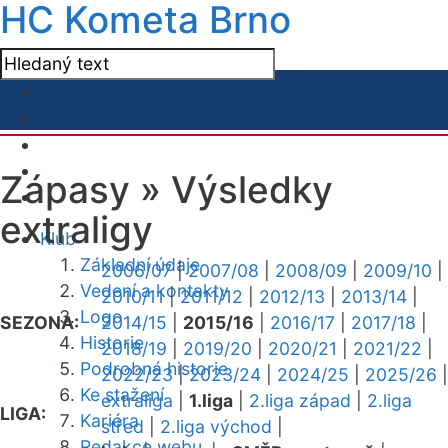
HC Kometa Brno
Zápasy »
Výsledky
extraligy
Klub
Základní údaje
2006/07
|
2007/08
|
2008/09
|
2009/10
|
Vedení a kontakty
2010/11
|
2011/12
|
2012/13
|
2013/14
|
Logo
SEZONA:
2014/15
|
2015/16
|
2016/17
|
2017/18
|
Historie
2018/19
|
2019/20
|
2020/21
|
2021/22
|
Podrobná historie
2022/23
|
2023/24
|
2024/25
|
2025/26
|
Ke stažení
extraliga
|
1.liga
|
2.liga západ
|
2.liga
LIGA:
Kariéra
střed
|
2.liga východ
|
Redakce webu