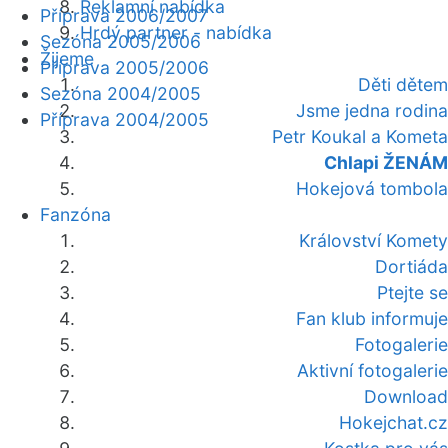
Reklamní nabídka
Příprava 2006/2007
Hrdý partner - nabídka
Sezóna 2005/2006
Žijeme
Příprava 2005/2006
Děti dětem
Sezóna 2004/2005
Jsme jedna rodina
Příprava 2004/2005
Petr Koukal a Kometa
Chlapi ŽENÁM
Hokejová tombola
Fanzóna
Království Komety
Dortiáda
Ptejte se
Fan klub informuje
Fotogalerie
Aktivní fotogalerie
Download
Hokejchat.cz