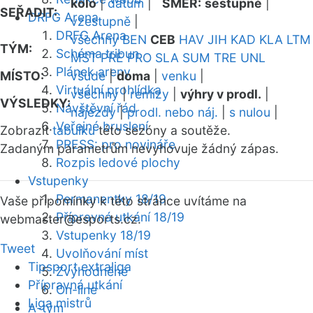
kolo
|
datum
|
SMĚR:
sestupně
|
SEŘADIT:
DRFG Arena
vzestupně
|
DRFG Arena
všechny
BEN
CEB
HAV
JIH
KAD
KLA
LTM
TÝM:
Schéma tribun
MST
PRE
PRO
SLA
SUM
TRE
UNL
Plánek areny
MÍSTO:
všude
|
doma
|
venku
|
Virtuální prohlídka
všechny
|
remízy
|
výhry v prodl.
|
VÝSLEDKY:
Návštěvní řád
nájezdy
|
prodl. nebo náj.
|
s nulou
|
Veřejné bruslení
Zobrazit
tabulku
této sezóny a soutěže.
PRESS: pro novináře
Zadaným parametrům nevyhovuje žádný zápas.
Rozpis ledové plochy
Vstupenky
Permanentky 18/19
Vaše připomínky k této stránce uvítáme na
Přípravná utkání 18/19
webmaster
@esports.cz.
Vstupenky 18/19
Tweet
Uvolňování míst
Tipsport extraliga
Zvýhodněné
Přípravná utkání
On-line
Liga mistrů
A-tým