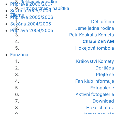
Reklamní nabídka
Příprava 2006/2007
Hrdý partner - nabídka
Sezóna 2005/2006
Žijeme
Příprava 2005/2006
Děti dětem
Sezóna 2004/2005
Jsme jedna rodina
Příprava 2004/2005
Petr Koukal a Kometa
Chlapi ŽENÁM
Hokejová tombola
Fanzóna
Království Komety
Dortiáda
Ptejte se
Fan klub informuje
Fotogalerie
Aktivní fotogalerie
Download
Hokejchat.cz