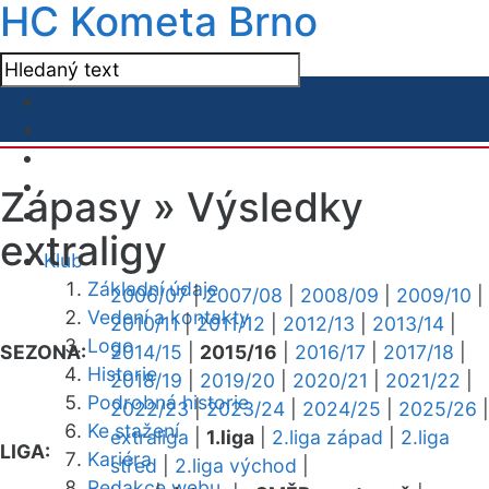
HC Kometa Brno
Zápasy »
Výsledky
extraligy
Klub
Základní údaje
2006/07
|
2007/08
|
2008/09
|
2009/10
|
Vedení a kontakty
2010/11
|
2011/12
|
2012/13
|
2013/14
|
Logo
SEZONA:
2014/15
|
2015/16
|
2016/17
|
2017/18
|
Historie
2018/19
|
2019/20
|
2020/21
|
2021/22
|
Podrobná historie
2022/23
|
2023/24
|
2024/25
|
2025/26
|
Ke stažení
extraliga
|
1.liga
|
2.liga západ
|
2.liga
LIGA:
Kariéra
střed
|
2.liga východ
|
Redakce webu