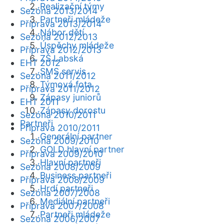
Realizační týmy
Sezóna 2013/2014
Partneři mládeže
Příprava 2013/2014
Nábor dětí
Sezóna 2012/2013
Úspěchy mládeže
Příprava 2012/2013
ZŠ Labská
EHT 2012
SMS servis
Sezóna 2011/2012
Týmová fota
Příprava 2011/2012
Zápasy juniorů
EHT 2011
Zápasy dorostu
Sezóna 2010/2011
Partneři
Příprava 2010/2011
Generální partner
Sezóna 2009/2010
GOLD hlavní partner
Příprava 2009/2010
Hlavní partneři
Sezóna 2008/2009
Business partneři
Příprava 2008/2009
Hrdí partneři
Sezóna 2007/2008
Mediální partneři
Příprava 2007/2008
Partneři mládeže
Sezóna 2006/2007