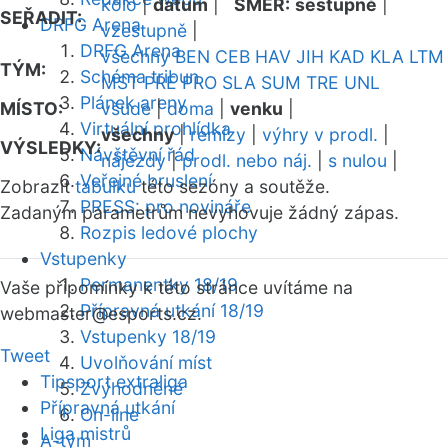
kolo
|
datum
|
SMĚR:
sestupně
|
SEŘADIT:
DRFG Arena
vzestupně
|
DRFG Arena
všechny
BEN
CEB
HAV
JIH
KAD
KLA
LTM
TÝM:
Schéma tribun
MST
PRE
PRO
SLA
SUM
TRE
UNL
Plánek areny
MÍSTO:
všude
|
doma
|
venku
|
Virtuální prohlídka
všechny
|
remízy
|
výhry v prodl.
|
VÝSLEDKY:
Návštěvní řád
nájezdy
|
prodl. nebo náj.
|
s nulou
|
Veřejné bruslení
Zobrazit
tabulku
této sezóny a soutěže.
PRESS: pro novináře
Zadaným parametrům nevyhovuje žádný zápas.
Rozpis ledové plochy
Vstupenky
Permanentky 18/19
Vaše připomínky k této stránce uvítáme na
Přípravná utkání 18/19
webmaster
@esports.cz.
Vstupenky 18/19
Tweet
Uvolňování míst
Tipsport extraliga
Zvýhodněné
Přípravná utkání
On-line
Liga mistrů
A-tým