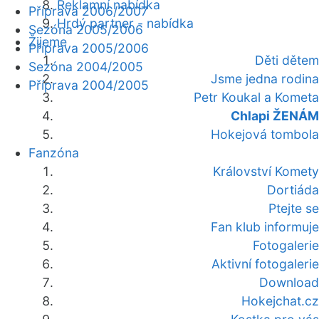
Reklamní nabídka
Příprava 2006/2007
Hrdý partner - nabídka
Sezóna 2005/2006
Žijeme
Příprava 2005/2006
Děti dětem
Sezóna 2004/2005
Jsme jedna rodina
Příprava 2004/2005
Petr Koukal a Kometa
Chlapi ŽENÁM
Hokejová tombola
Fanzóna
Království Komety
Dortiáda
Ptejte se
Fan klub informuje
Fotogalerie
Aktivní fotogalerie
Download
Hokejchat.cz