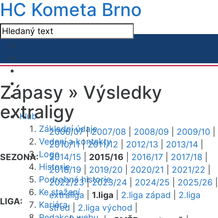
HC Kometa Brno
Zápasy »
Výsledky
extraligy
Klub
Základní údaje
2006/07
|
2007/08
|
2008/09
|
2009/10
|
Vedení a kontakty
2010/11
|
2011/12
|
2012/13
|
2013/14
|
Logo
SEZONA:
2014/15
|
2015/16
|
2016/17
|
2017/18
|
Historie
2018/19
|
2019/20
|
2020/21
|
2021/22
|
Podrobná historie
2022/23
|
2023/24
|
2024/25
|
2025/26
|
Ke stažení
extraliga
|
1.liga
|
2.liga západ
|
2.liga
LIGA:
Kariéra
střed
|
2.liga východ
|
Redakce webu