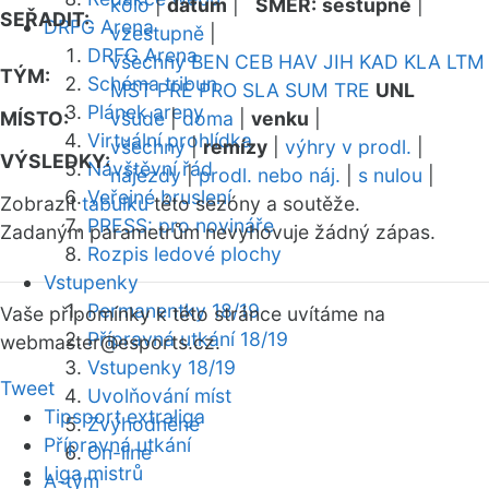
kolo
|
datum
|
SMĚR:
sestupně
|
SEŘADIT:
DRFG Arena
vzestupně
|
DRFG Arena
všechny
BEN
CEB
HAV
JIH
KAD
KLA
LTM
TÝM:
Schéma tribun
MST
PRE
PRO
SLA
SUM
TRE
UNL
Plánek areny
MÍSTO:
všude
|
doma
|
venku
|
Virtuální prohlídka
všechny
|
remízy
|
výhry v prodl.
|
VÝSLEDKY:
Návštěvní řád
nájezdy
|
prodl. nebo náj.
|
s nulou
|
Veřejné bruslení
Zobrazit
tabulku
této sezóny a soutěže.
PRESS: pro novináře
Zadaným parametrům nevyhovuje žádný zápas.
Rozpis ledové plochy
Vstupenky
Permanentky 18/19
Vaše připomínky k této stránce uvítáme na
Přípravná utkání 18/19
webmaster
@esports.cz.
Vstupenky 18/19
Tweet
Uvolňování míst
Tipsport extraliga
Zvýhodněné
Přípravná utkání
On-line
Liga mistrů
A-tým