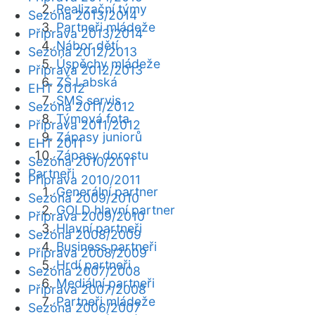
Realizační týmy
Sezóna 2013/2014
Partneři mládeže
Příprava 2013/2014
Nábor dětí
Sezóna 2012/2013
Úspěchy mládeže
Příprava 2012/2013
ZŠ Labská
EHT 2012
SMS servis
Sezóna 2011/2012
Týmová fota
Příprava 2011/2012
Zápasy juniorů
EHT 2011
Zápasy dorostu
Sezóna 2010/2011
Partneři
Příprava 2010/2011
Generální partner
Sezóna 2009/2010
GOLD hlavní partner
Příprava 2009/2010
Hlavní partneři
Sezóna 2008/2009
Business partneři
Příprava 2008/2009
Hrdí partneři
Sezóna 2007/2008
Mediální partneři
Příprava 2007/2008
Partneři mládeže
Sezóna 2006/2007