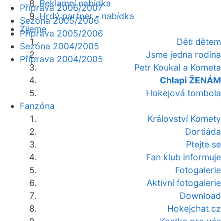
Reklamní nabídka
Příprava 2006/2007
Hrdý partner - nabídka
Sezóna 2005/2006
Žijeme
Příprava 2005/2006
Děti dětem
Sezóna 2004/2005
Jsme jedna rodina
Příprava 2004/2005
Petr Koukal a Kometa
Chlapi ŽENÁM
Hokejová tombola
Fanzóna
Království Komety
Dortiáda
Ptejte se
Fan klub informuje
Fotogalerie
Aktivní fotogalerie
Download
Hokejchat.cz