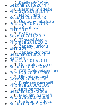
Realizační týmy
Sezóna 2013/2014
Partneři mládeže
Příprava 2013/2014
Nábor dětí
Sezóna 2012/2013
Úspěchy mládeže
Příprava 2012/2013
ZŠ Labská
EHT 2012
SMS servis
Sezóna 2011/2012
Týmová fota
Příprava 2011/2012
Zápasy juniorů
EHT 2011
Zápasy dorostu
Sezóna 2010/2011
Partneři
Příprava 2010/2011
Generální partner
Sezóna 2009/2010
GOLD hlavní partner
Příprava 2009/2010
Hlavní partneři
Sezóna 2008/2009
Business partneři
Příprava 2008/2009
Hrdí partneři
Sezóna 2007/2008
Mediální partneři
Příprava 2007/2008
Partneři mládeže
Sezóna 2006/2007