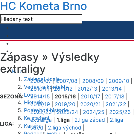
HC Kometa Brno
Zápasy »
Výsledky
extraligy
Klub
Základní údaje
2006/07
|
2007/08
|
2008/09
|
2009/10
|
Vedení a kontakty
2010/11
|
2011/12
|
2012/13
|
2013/14
|
Logo
SEZONA:
2014/15
|
2015/16
|
2016/17
|
2017/18
|
Historie
2018/19
|
2019/20
|
2020/21
|
2021/22
|
Podrobná historie
2022/23
|
2023/24
|
2024/25
|
2025/26
|
Ke stažení
extraliga
|
1.liga
|
2.liga západ
|
2.liga
LIGA:
Kariéra
střed
|
2.liga východ
|
Redakce webu