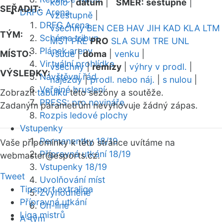
kolo
|
datum
|
SMĚR:
sestupně
|
SEŘADIT:
DRFG Arena
vzestupně
|
DRFG Arena
všechny
BEN
CEB
HAV
JIH
KAD
KLA
LTM
TÝM:
Schéma tribun
MST
PRE
PRO
SLA
SUM
TRE
UNL
Plánek areny
MÍSTO:
všude
|
doma
|
venku
|
Virtuální prohlídka
všechny
|
remízy
|
výhry v prodl.
|
VÝSLEDKY:
Návštěvní řád
nájezdy
|
prodl. nebo náj.
|
s nulou
|
Veřejné bruslení
Zobrazit
tabulku
této sezóny a soutěže.
PRESS: pro novináře
Zadaným parametrům nevyhovuje žádný zápas.
Rozpis ledové plochy
Vstupenky
Permanentky 18/19
Vaše připomínky k této stránce uvítáme na
Přípravná utkání 18/19
webmaster
@esports.cz.
Vstupenky 18/19
Tweet
Uvolňování míst
Tipsport extraliga
Zvýhodněné
Přípravná utkání
On-line
Liga mistrů
A-tým