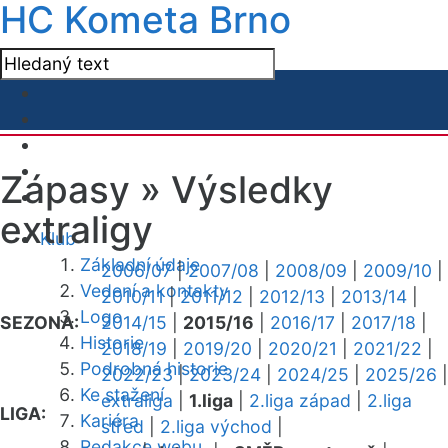
HC Kometa Brno
Zápasy »
Výsledky
extraligy
Klub
Základní údaje
2006/07
|
2007/08
|
2008/09
|
2009/10
|
Vedení a kontakty
2010/11
|
2011/12
|
2012/13
|
2013/14
|
Logo
SEZONA:
2014/15
|
2015/16
|
2016/17
|
2017/18
|
Historie
2018/19
|
2019/20
|
2020/21
|
2021/22
|
Podrobná historie
2022/23
|
2023/24
|
2024/25
|
2025/26
|
Ke stažení
extraliga
|
1.liga
|
2.liga západ
|
2.liga
LIGA:
Kariéra
střed
|
2.liga východ
|
Redakce webu