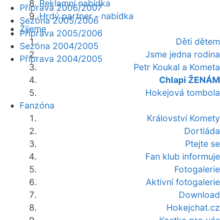
Reklamní nabídka
Příprava 2006/2007
Hrdý partner - nabídka
Sezóna 2005/2006
Žijeme
Příprava 2005/2006
Děti dětem
Sezóna 2004/2005
Jsme jedna rodina
Příprava 2004/2005
Petr Koukal a Kometa
Chlapi ŽENÁM
Hokejová tombola
Fanzóna
Království Komety
Dortiáda
Ptejte se
Fan klub informuje
Fotogalerie
Aktivní fotogalerie
Download
Hokejchat.cz