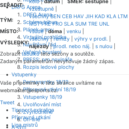
kolo
|
datum
|
SMĚR:
sestupně
|
SEŘADIT:
DRFG Arena
vzestupně
|
DRFG Arena
všechny
BEN
CEB
HAV
JIH
KAD
KLA
LTM
TÝM:
Schéma tribun
MST
PRE
PRO
SLA
SUM
TRE
UNL
Plánek areny
MÍSTO:
všude
|
doma
|
venku
|
Virtuální prohlídka
všechny
|
remízy
|
výhry v prodl.
|
VÝSLEDKY:
Návštěvní řád
nájezdy
|
prodl. nebo náj.
|
s nulou
|
Veřejné bruslení
Zobrazit
tabulku
této sezóny a soutěže.
PRESS: pro novináře
Zadaným parametrům nevyhovuje žádný zápas.
Rozpis ledové plochy
Vstupenky
Permanentky 18/19
Vaše připomínky k této stránce uvítáme na
Přípravná utkání 18/19
webmaster
@esports.cz.
Vstupenky 18/19
Tweet
Uvolňování míst
Tipsport extraliga
Zvýhodněné
Přípravná utkání
On-line
Liga mistrů
A-tým