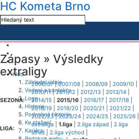
HC Kometa Brno
Zápasy »
Výsledky
extraligy
Klub
Základní údaje
2006/07
|
2007/08
|
2008/09
|
2009/10
|
Vedení a kontakty
2010/11
|
2011/12
|
2012/13
|
2013/14
|
Logo
SEZONA:
2014/15
|
2015/16
|
2016/17
|
2017/18
|
Historie
2018/19
|
2019/20
|
2020/21
|
2021/22
|
Podrobná historie
2022/23
|
2023/24
|
2024/25
|
2025/26
|
Ke stažení
extraliga
|
1.liga
|
2.liga západ
|
2.liga
LIGA:
Kariéra
střed
|
2.liga východ
|
Redakce webu