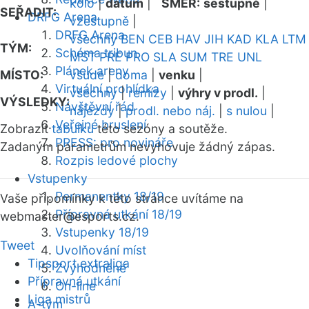
kolo
|
datum
|
SMĚR:
sestupně
|
SEŘADIT:
DRFG Arena
vzestupně
|
DRFG Arena
všechny
BEN
CEB
HAV
JIH
KAD
KLA
LTM
TÝM:
Schéma tribun
MST
PRE
PRO
SLA
SUM
TRE
UNL
Plánek areny
MÍSTO:
všude
|
doma
|
venku
|
Virtuální prohlídka
všechny
|
remízy
|
výhry v prodl.
|
VÝSLEDKY:
Návštěvní řád
nájezdy
|
prodl. nebo náj.
|
s nulou
|
Veřejné bruslení
Zobrazit
tabulku
této sezóny a soutěže.
PRESS: pro novináře
Zadaným parametrům nevyhovuje žádný zápas.
Rozpis ledové plochy
Vstupenky
Permanentky 18/19
Vaše připomínky k této stránce uvítáme na
Přípravná utkání 18/19
webmaster
@esports.cz.
Vstupenky 18/19
Tweet
Uvolňování míst
Tipsport extraliga
Zvýhodněné
Přípravná utkání
On-line
Liga mistrů
A-tým