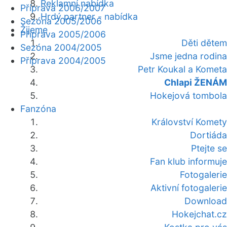
Reklamní nabídka
Příprava 2006/2007
Hrdý partner - nabídka
Sezóna 2005/2006
Žijeme
Příprava 2005/2006
Děti dětem
Sezóna 2004/2005
Jsme jedna rodina
Příprava 2004/2005
Petr Koukal a Kometa
Chlapi ŽENÁM
Hokejová tombola
Fanzóna
Království Komety
Dortiáda
Ptejte se
Fan klub informuje
Fotogalerie
Aktivní fotogalerie
Download
Hokejchat.cz