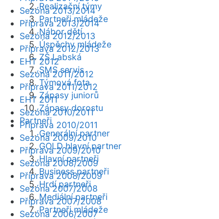
Realizační týmy
Sezóna 2013/2014
Partneři mládeže
Příprava 2013/2014
Nábor dětí
Sezóna 2012/2013
Úspěchy mládeže
Příprava 2012/2013
ZŠ Labská
EHT 2012
SMS servis
Sezóna 2011/2012
Týmová fota
Příprava 2011/2012
Zápasy juniorů
EHT 2011
Zápasy dorostu
Sezóna 2010/2011
Partneři
Příprava 2010/2011
Generální partner
Sezóna 2009/2010
GOLD hlavní partner
Příprava 2009/2010
Hlavní partneři
Sezóna 2008/2009
Business partneři
Příprava 2008/2009
Hrdí partneři
Sezóna 2007/2008
Mediální partneři
Příprava 2007/2008
Partneři mládeže
Sezóna 2006/2007