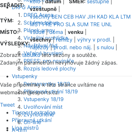
kolo
|
datum
|
SMĚR:
sestupně
|
SEŘADIT:
DRFG Arena
vzestupně
|
DRFG Arena
všechny
BEN
CEB
HAV
JIH
KAD
KLA
LTM
TÝM:
Schéma tribun
MST
PRE
PRO
SLA
SUM
TRE
UNL
Plánek areny
MÍSTO:
všude
|
doma
|
venku
|
Virtuální prohlídka
všechny
|
remízy
|
výhry v prodl.
|
VÝSLEDKY:
Návštěvní řád
nájezdy
|
prodl. nebo náj.
|
s nulou
|
Veřejné bruslení
Zobrazit
tabulku
této sezóny a soutěže.
PRESS: pro novináře
Zadaným parametrům nevyhovuje žádný zápas.
Rozpis ledové plochy
Vstupenky
Permanentky 18/19
Vaše připomínky k této stránce uvítáme na
Přípravná utkání 18/19
webmaster
@esports.cz.
Vstupenky 18/19
Tweet
Uvolňování míst
Tipsport extraliga
Zvýhodněné
Přípravná utkání
On-line
Liga mistrů
A-tým