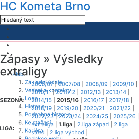
HC Kometa Brno
Zápasy »
Výsledky
extraligy
Klub
Základní údaje
2006/07
|
2007/08
|
2008/09
|
2009/10
|
Vedení a kontakty
2010/11
|
2011/12
|
2012/13
|
2013/14
|
Logo
SEZONA:
2014/15
|
2015/16
|
2016/17
|
2017/18
|
Historie
2018/19
|
2019/20
|
2020/21
|
2021/22
|
Podrobná historie
2022/23
|
2023/24
|
2024/25
|
2025/26
|
Ke stažení
extraliga
|
1.liga
|
2.liga západ
|
2.liga
LIGA:
Kariéra
střed
|
2.liga východ
|
Redakce webu