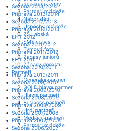
Realizační týmy
Sezóna 2013/2014
Partneři mládeže
Příprava 2013/2014
Nábor dětí
Sezóna 2012/2013
Úspěchy mládeže
Příprava 2012/2013
ZŠ Labská
EHT 2012
SMS servis
Sezóna 2011/2012
Týmová fota
Příprava 2011/2012
Zápasy juniorů
EHT 2011
Zápasy dorostu
Sezóna 2010/2011
Partneři
Příprava 2010/2011
Generální partner
Sezóna 2009/2010
GOLD hlavní partner
Příprava 2009/2010
Hlavní partneři
Sezóna 2008/2009
Business partneři
Příprava 2008/2009
Hrdí partneři
Sezóna 2007/2008
Mediální partneři
Příprava 2007/2008
Partneři mládeže
Sezóna 2006/2007