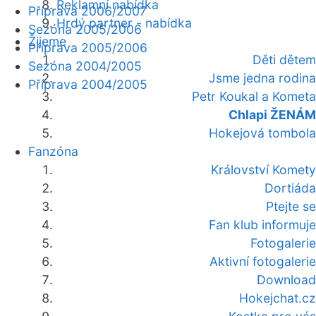
Reklamní nabídka
Příprava 2006/2007
Hrdý partner - nabídka
Sezóna 2005/2006
Žijeme
Příprava 2005/2006
Děti dětem
Sezóna 2004/2005
Jsme jedna rodina
Příprava 2004/2005
Petr Koukal a Kometa
Chlapi ŽENÁM
Hokejová tombola
Fanzóna
Království Komety
Dortiáda
Ptejte se
Fan klub informuje
Fotogalerie
Aktivní fotogalerie
Download
Hokejchat.cz