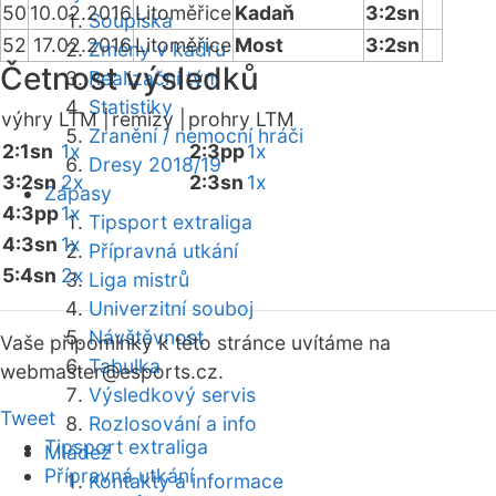
50
10.02.2016
Litoměřice
Kadaň
3:2sn
Soupiska
52
17.02.2016
Litoměřice
Most
3:2sn
Změny v kádru
Četnost výsledků
Realizační tým
Statistiky
výhry LTM |
remízy |
prohry LTM
Zranění / nemocní hráči
2:1sn
1x
2:3pp
1x
Dresy 2018/19
3:2sn
2x
2:3sn
1x
Zápasy
4:3pp
1x
Tipsport extraliga
4:3sn
1x
Přípravná utkání
5:4sn
2x
Liga mistrů
Univerzitní souboj
Návštěvnost
Vaše připomínky k této stránce uvítáme na
Tabulka
webmaster
@esports.cz.
Výsledkový servis
Tweet
Rozlosování a info
Tipsport extraliga
Mládež
Přípravná utkání
Kontakty a informace