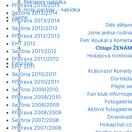
Reklamní nabídka
Příprava 2014/2015
Hrdý partner - nabídka
Sezóna 2013/2014
Žijeme
Příprava 2013/2014
Děti dětem
Sezóna 2012/2013
Jsme jedna rodina
Příprava 2012/2013
Petr Koukal a Kometa
EHT 2012
Chlapi ŽENÁM
Sezóna 2011/2012
Hokejová tombola
Příprava 2011/2012
Fanzóna
EHT 2011
Království Komety
Sezóna 2010/2011
Dortiáda
Příprava 2010/2011
Ptejte se
Sezóna 2009/2010
Fan klub informuje
Příprava 2009/2010
Fotogalerie
Sezóna 2008/2009
Aktivní fotogalerie
Příprava 2008/2009
Download
Sezóna 2007/2008
Hokejchat.cz
Příprava 2007/2008