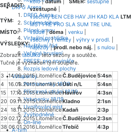
kolo
|
datum
|
SMĚR:
sestupně
|
SEŘADIT:
DRFG Arena
vzestupně
|
DRFG Arena
všechny
BEN
CEB
HAV
JIH
KAD
KLA
LTM
TÝM:
Schéma tribun
MST
PRE
PRO
SLA
SUM
TRE
UNL
Plánek areny
MÍSTO:
všude
|
doma
|
venku
|
Virtuální prohlídka
všechny
|
remízy
|
výhry v prodl.
|
VÝSLEDKY:
Návštěvní řád
nájezdy
|
prodl. nebo náj.
|
s nulou
|
Veřejné bruslení
Zobrazit
tabulku
této sezóny a soutěže.
PRESS: pro novináře
Tučně je vyznačen tým soupeře.
Rozpis ledové plochy
3
14.09.2015
Litoměřice
Č.Budějovice
5:4sn
Vstupenky
Permanentky 18/19
4
16.09.2015
Litoměřice
Ústí n/L
5:4sn
Přípravná utkání 18/19
15
17.10.2015
Litoměřice
Havířov
4:3sn
Vstupenky 18/19
20
09.11.2015
Litoměřice
Kladno
2:1sn
Uvolňování míst
24
18.11.2015
Litoměřice
Kadaň
2:3p
Zvýhodněné
29
02.12.2015
Litoměřice
Č.Budějovice
2:3sn
On-line
38
06.01.2016
Litoměřice
Třebíč
4:3p
A-tým