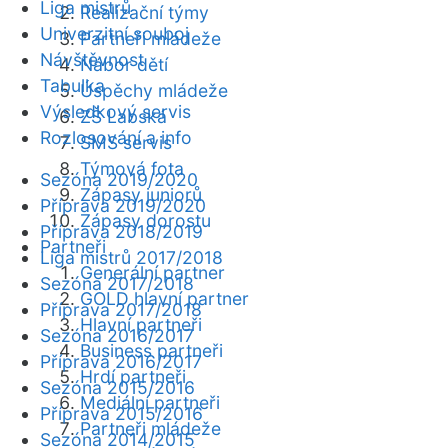
Liga mistrů
Realizační týmy
Univerzitní souboj
Partneři mládeže
Návštěvnost
Nábor dětí
Tabulka
Úspěchy mládeže
Výsledkový servis
ZŠ Labská
Rozlosování a info
SMS servis
Týmová fota
Sezóna 2019/2020
Zápasy juniorů
Příprava 2019/2020
Zápasy dorostu
Příprava 2018/2019
Partneři
Liga mistrů 2017/2018
Generální partner
Sezóna 2017/2018
GOLD hlavní partner
Příprava 2017/2018
Hlavní partneři
Sezóna 2016/2017
Business partneři
Příprava 2016/2017
Hrdí partneři
Sezóna 2015/2016
Mediální partneři
Příprava 2015/2016
Partneři mládeže
Sezóna 2014/2015