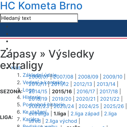
HC Kometa Brno
Zápasy »
Výsledky
extraligy
Klub
Základní údaje
2006/07
|
2007/08
|
2008/09
|
2009/10
|
Vedení a kontakty
2010/11
|
2011/12
|
2012/13
|
2013/14
|
Logo
SEZONA:
2014/15
|
2015/16
|
2016/17
|
2017/18
|
Historie
2018/19
|
2019/20
|
2020/21
|
2021/22
|
Podrobná historie
2022/23
|
2023/24
|
2024/25
|
2025/26
|
Ke stažení
extraliga
|
1.liga
|
2.liga západ
|
2.liga
LIGA:
Kariéra
střed
|
2.liga východ
|
Redakce webu