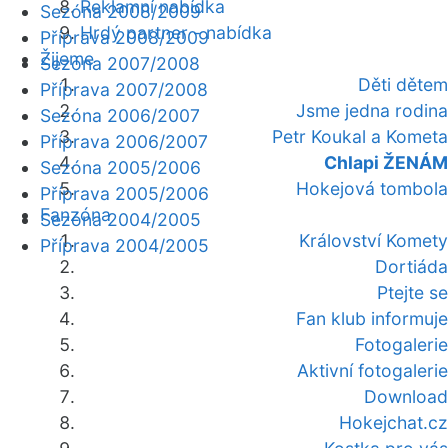
Reklamní nabídka
Sezóna 2008/2009
Hrdý partner - nabídka
Příprava 2008/2009
Žijeme
Sezóna 2007/2008
Děti dětem
Příprava 2007/2008
Jsme jedna rodina
Sezóna 2006/2007
Petr Koukal a Kometa
Příprava 2006/2007
Chlapi ŽENÁM
Sezóna 2005/2006
Hokejová tombola
Příprava 2005/2006
Fanzóna
Sezóna 2004/2005
Království Komety
Příprava 2004/2005
Dortiáda
Ptejte se
Fan klub informuje
Fotogalerie
Aktivní fotogalerie
Download
Hokejchat.cz