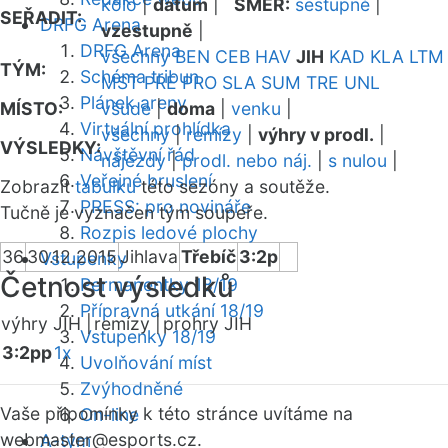
kolo
|
datum
|
SMĚR:
sestupně
|
SEŘADIT:
DRFG Arena
vzestupně
|
DRFG Arena
všechny
BEN
CEB
HAV
JIH
KAD
KLA
LTM
TÝM:
Schéma tribun
MST
PRE
PRO
SLA
SUM
TRE
UNL
Plánek areny
MÍSTO:
všude
|
doma
|
venku
|
Virtuální prohlídka
všechny
|
remízy
|
výhry v prodl.
|
VÝSLEDKY:
Návštěvní řád
nájezdy
|
prodl. nebo náj.
|
s nulou
|
Veřejné bruslení
Zobrazit
tabulku
této sezóny a soutěže.
PRESS: pro novináře
Tučně je vyznačen tým soupeře.
Rozpis ledové plochy
36
30.12.2015
Jihlava
Třebíč
3:2p
Vstupenky
Četnost výsledků
Permanentky 18/19
Přípravná utkání 18/19
výhry JIH |
remízy |
prohry JIH
Vstupenky 18/19
3:2pp
1x
Uvolňování míst
Zvýhodněné
Vaše připomínky k této stránce uvítáme na
On-line
webmaster
@esports.cz.
A-tým