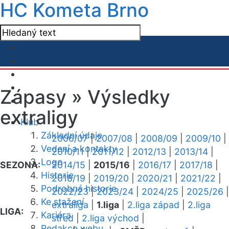
HC Kometa Brno
Zápasy »
Výsledky
extraligy
Klub
Základní údaje
2006/07
|
2007/08
|
2008/09
|
2009/10
|
Vedení a kontakty
2010/11
|
2011/12
|
2012/13
|
2013/14
|
Logo
SEZONA:
2014/15
|
2015/16
|
2016/17
|
2017/18
|
Historie
2018/19
|
2019/20
|
2020/21
|
2021/22
|
Podrobná historie
2022/23
|
2023/24
|
2024/25
|
2025/26
|
Ke stažení
extraliga
|
1.liga
|
2.liga západ
|
2.liga
LIGA:
Kariéra
střed
|
2.liga východ
|
Redakce webu