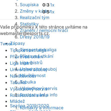
Soupiska
0:3
1x
Změny v kádru
0:5
1x
Realizační tým
Statistiky
Vaše připomínky k této stránce uvítáme na
Zranění / nemocní hráči
webmaster
@esports.cz.
Dresy 2018/19
Zápasy
Tweet
Tipsport extraliga
Tipsport extraliga
Přípravná utkání
Přípravná utkání
Liga mistrů
Liga mistrů
Univerzitní souboj
Univerzitní souboj
Návštěvnost
Návštěvnost
Tabulka
Tabulka
Výsledkový servis
Výsledkový servis
Rozlosování a info
Rozlosování a info
Mládež
Sezóna 2019/2020
Kontakty a informace