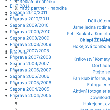
Reklamní nabídka
EHT 2011
Hrdý partner - nabídka
Sezóna 2010/2011
Žijeme
Příprava 2010/2011
Děti dětem
Sezóna 2009/2010
Jsme jedna rodina
Příprava 2009/2010
Petr Koukal a Kometa
Sezóna 2008/2009
Chlapi ŽENÁM
Příprava 2008/2009
Hokejová tombola
Sezóna 2007/2008
Fanzóna
Příprava 2007/2008
Království Komety
Sezóna 2006/2007
Dortiáda
Příprava 2006/2007
Ptejte se
Sezóna 2005/2006
Fan klub informuje
Příprava 2005/2006
Fotogalerie
Sezóna 2004/2005
Aktivní fotogalerie
Příprava 2004/2005
Download
Hokejchat.cz