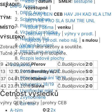
kolo
|
datum
|
SMĚR:
sestupně
|
SEŘADIT:
DRFG Arena
vzestupně
|
DRFG Arena
všechny
BEN
CEB
HAV
JIH
KAD
KLA
LTM
TÝM:
Schéma tribun
MST
PRE
PRO
SLA
SUM
TRE
UNL
Plánek areny
MÍSTO:
všude
|
doma
|
venku
|
Virtuální prohlídka
všechny
|
remízy
|
výhry v prodl.
|
VÝSLEDKY:
Návštěvní řád
nájezdy
|
prodl. nebo náj.
|
s nulou
|
Veřejné bruslení
Zobrazit
tabulku
této sezóny a soutěže.
PRESS: pro novináře
Tučně je vyznačen tým soupeře.
Rozpis ledové plochy
9
30.09.2015
Přerov
Č.Budějovice
2:0
Vstupenky
Permanentky 18/19
13
12.10.2015
Benátky n/J
Č.Budějovice
5:0
Přípravná utkání 18/19
37
04.01.2016
Kladno
Č.Budějovice
3:0
Vstupenky 18/19
43
23.01.2016
Slavia
Č.Budějovice
2:0
Uvolňování míst
Četnost výsledků
Zvýhodněné
výhry CEB |
remízy |
prohry CEB
On-line
0:2
2x
A-tým