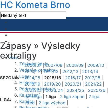
HC Kometa Brno
Zápasy »
Výsledky
extraligy
Klub
Základní údaje
2006/07
|
2007/08
|
2008/09
|
2009/10
|
Vedení a kontakty
2010/11
|
2011/12
|
2012/13
|
2013/14
|
Logo
SEZONA:
2014/15
|
2015/16
|
2016/17
|
2017/18
|
Historie
2018/19
|
2019/20
|
2020/21
|
2021/22
|
Podrobná historie
2022/23
|
2023/24
|
2024/25
|
2025/26
|
Ke stažení
extraliga
|
1.liga
|
2.liga západ
|
2.liga
LIGA:
Kariéra
střed
|
2.liga východ
|
Redakce webu