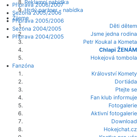
Reklamní nabídka
Příprava 2006/2007
Hrdý partner - nabídka
Sezóna 2005/2006
Žijeme
Příprava 2005/2006
Děti dětem
Sezóna 2004/2005
Jsme jedna rodina
Příprava 2004/2005
Petr Koukal a Kometa
Chlapi ŽENÁM
Hokejová tombola
Fanzóna
Království Komety
Dortiáda
Ptejte se
Fan klub informuje
Fotogalerie
Aktivní fotogalerie
Download
Hokejchat.cz