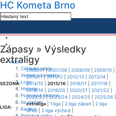
HC Kometa Brno
Zápasy »
Výsledky
extraligy
Klub
Základní údaje
2006/07
|
2007/08
|
2008/09
|
2009/10
|
Vedení a kontakty
2010/11
|
2011/12
|
2012/13
|
2013/14
|
Logo
SEZONA:
2014/15
|
2015/16
|
2016/17
|
2017/18
|
Historie
2018/19
|
2019/20
|
2020/21
|
2021/22
|
Podrobná historie
2022/23
|
2023/24
|
2024/25
|
2025/26
|
Ke stažení
extraliga
|
1.liga
|
2.liga západ
|
2.liga
LIGA:
Kariéra
střed
|
2.liga východ
|
Redakce webu