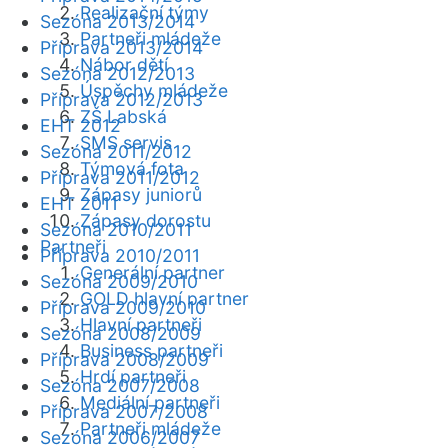
Realizační týmy
Sezóna 2013/2014
Partneři mládeže
Příprava 2013/2014
Nábor dětí
Sezóna 2012/2013
Úspěchy mládeže
Příprava 2012/2013
ZŠ Labská
EHT 2012
SMS servis
Sezóna 2011/2012
Týmová fota
Příprava 2011/2012
Zápasy juniorů
EHT 2011
Zápasy dorostu
Sezóna 2010/2011
Partneři
Příprava 2010/2011
Generální partner
Sezóna 2009/2010
GOLD hlavní partner
Příprava 2009/2010
Hlavní partneři
Sezóna 2008/2009
Business partneři
Příprava 2008/2009
Hrdí partneři
Sezóna 2007/2008
Mediální partneři
Příprava 2007/2008
Partneři mládeže
Sezóna 2006/2007