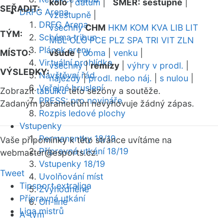
kolo
|
datum
|
SMĚR:
sestupně
|
SEŘADIT:
DRFG Arena
vzestupně
|
DRFG Arena
všechny
CHM
HKM
KOM
KVA
LIB
LIT
TÝM:
Schéma tribun
MBL
OLO
PCE
PLZ
SPA
TRI
VIT
ZLN
Plánek areny
MÍSTO:
všude
|
doma
|
venku
|
Virtuální prohlídka
všechny
|
remízy
|
výhry v prodl.
|
VÝSLEDKY:
Návštěvní řád
nájezdy
|
prodl. nebo náj.
|
s nulou
|
Veřejné bruslení
Zobrazit
tabulku
této sezóny a soutěže.
PRESS: pro novináře
Zadaným parametrům nevyhovuje žádný zápas.
Rozpis ledové plochy
Vstupenky
Permanentky 18/19
Vaše připomínky k této stránce uvítáme na
Přípravná utkání 18/19
webmaster
@esports.cz.
Vstupenky 18/19
Tweet
Uvolňování míst
Tipsport extraliga
Zvýhodněné
Přípravná utkání
On-line
Liga mistrů
A-tým