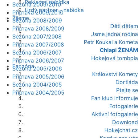
Reklamní nabídka
Sezóna 2009/2010
Hrdý partner - nabídka
Příprava 2009/2010
Žijeme
Sezóna 2008/2009
Děti dětem
Příprava 2008/2009
Jsme jedna rodina
Sezóna 2007/2008
Petr Koukal a Kometa
Příprava 2007/2008
Chlapi ŽENÁM
Sezóna 2006/2007
Hokejová tombola
Příprava 2006/2007
Fanzóna
Sezóna 2005/2006
Království Komety
Příprava 2005/2006
Dortiáda
Sezóna 2004/2005
Ptejte se
Příprava 2004/2005
Fan klub informuje
Fotogalerie
Aktivní fotogalerie
Download
Hokejchat.cz