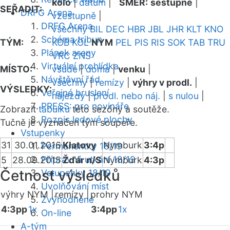
kolo
|
datum
|
SMĚR:
sestupně
|
SEŘADIT:
DRFG Arena
vzestupně
|
DRFG Arena
všechny
BIL
DEC
HBR
JBL
JHR
KLT
KNO
Schéma tribun
TÝM:
KOB
KOL
NYM
PEL
PIS
RIS
SOK
TAB
TRU
Plánek areny
VRC
ZNS
Virtuální prohlídka
MÍSTO:
všude
|
doma
|
venku
|
Návštěvní řád
všechny
|
remízy
|
výhry v prodl.
|
VÝSLEDKY:
Veřejné bruslení
nájezdy
|
prodl. nebo náj.
|
s nulou
|
PRESS: pro novináře
Zobrazit
tabulku
této sezóny a soutěže.
Rozpis ledové plochy
Tučně je vyznačen tým soupeře.
Vstupenky
31
30.01.2016
Klatovy
Nymburk
3:4p
Permanentky 18/19
Přípravná utkání 18/19
5
28.09.2015
Žďár n/S
Nymburk
4:3p
Četnost výsledků
Vstupenky 18/19
Uvolňování míst
výhry NYM |
remízy |
prohry NYM
Zvýhodněné
4:3pp
1x
3:4pp
1x
On-line
A-tým