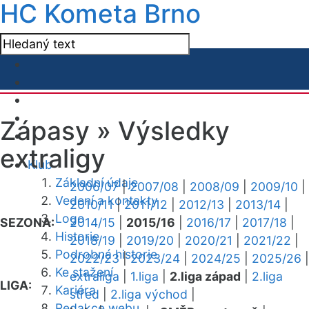
HC Kometa Brno
Zápasy »
Výsledky
extraligy
Klub
Základní údaje
2006/07
|
2007/08
|
2008/09
|
2009/10
|
Vedení a kontakty
2010/11
|
2011/12
|
2012/13
|
2013/14
|
Logo
SEZONA:
2014/15
|
2015/16
|
2016/17
|
2017/18
|
Historie
2018/19
|
2019/20
|
2020/21
|
2021/22
|
Podrobná historie
2022/23
|
2023/24
|
2024/25
|
2025/26
|
Ke stažení
extraliga
|
1.liga
|
2.liga západ
|
2.liga
LIGA:
Kariéra
střed
|
2.liga východ
|
Redakce webu