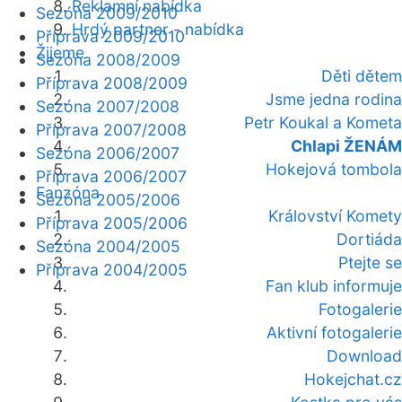
Reklamní nabídka
Sezóna 2009/2010
Hrdý partner - nabídka
Příprava 2009/2010
Žijeme
Sezóna 2008/2009
Děti dětem
Příprava 2008/2009
Jsme jedna rodina
Sezóna 2007/2008
Petr Koukal a Kometa
Příprava 2007/2008
Chlapi ŽENÁM
Sezóna 2006/2007
Hokejová tombola
Příprava 2006/2007
Fanzóna
Sezóna 2005/2006
Království Komety
Příprava 2005/2006
Dortiáda
Sezóna 2004/2005
Ptejte se
Příprava 2004/2005
Fan klub informuje
Fotogalerie
Aktivní fotogalerie
Download
Hokejchat.cz