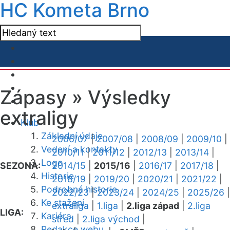
HC Kometa Brno
Zápasy »
Výsledky
extraligy
Klub
Základní údaje
2006/07
|
2007/08
|
2008/09
|
2009/10
|
Vedení a kontakty
2010/11
|
2011/12
|
2012/13
|
2013/14
|
Logo
SEZONA:
2014/15
|
2015/16
|
2016/17
|
2017/18
|
Historie
2018/19
|
2019/20
|
2020/21
|
2021/22
|
Podrobná historie
2022/23
|
2023/24
|
2024/25
|
2025/26
|
Ke stažení
extraliga
|
1.liga
|
2.liga západ
|
2.liga
LIGA:
Kariéra
střed
|
2.liga východ
|
Redakce webu