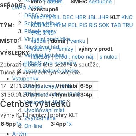
kolo
|
datum
|
SMĚR:
sestupně
|
SEŘADIT:
DRFG Arena
vzestupně
|
DRFG Arena
všechny
BIL
DEC
HBR
JBL
JHR
KLT
KNO
Schéma tribun
TÝM:
KOB
KOL
NYM
PEL
PIS
RIS
SOK
TAB
TRU
Plánek areny
VRC
ZNS
Virtuální prohlídka
MÍSTO:
všude
|
doma
|
venku
|
Návštěvní řád
všechny
|
remízy
|
výhry v prodl.
|
VÝSLEDKY:
Veřejné bruslení
nájezdy
|
prodl. nebo náj.
|
s nulou
|
PRESS: pro novináře
Zobrazit
tabulku
této sezóny a soutěže.
Rozpis ledové plochy
Tučně je vyznačen tým soupeře.
Vstupenky
17
21.11.2015
Klatovy
Vrchlabí
6:5p
Permanentky 18/19
Přípravná utkání 18/19
31
30.01.2016
Klatovy
Nymburk
3:4p
Četnost výsledků
Vstupenky 18/19
Uvolňování míst
výhry KLT |
remízy |
prohry KLT
Zvýhodněné
6:5pp
1x
3:4pp
1x
On-line
A-tým