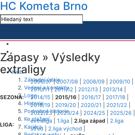
HC Kometa Brno
Zápasy »
Výsledky
extraligy
Klub
Základní údaje
2006/07
|
2007/08
|
2008/09
|
2009/10
|
Vedení a kontakty
2010/11
|
2011/12
|
2012/13
|
2013/14
|
Logo
SEZONA:
2014/15
|
2015/16
|
2016/17
|
2017/18
|
Historie
2018/19
|
2019/20
|
2020/21
|
2021/22
|
Podrobná historie
2022/23
|
2023/24
|
2024/25
|
2025/26
|
Ke stažení
extraliga
|
1.liga
|
2.liga západ
|
2.liga
LIGA:
Kariéra
střed
|
2.liga východ
|
Redakce webu