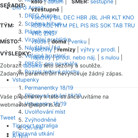
kolo
|
datum
|
SMĚR:
sestupně
|
SEŘADIT:
DRFG Arena
vzestupně
|
DRFG Arena
všechny
BIL
DEC
HBR
JBL
JHR
KLT
KNO
Schéma tribun
TÝM:
KOB
KOL
NYM
PEL
PIS
RIS
SOK
TAB
TRU
Plánek areny
VRC
ZNS
Virtuální prohlídka
MÍSTO:
všude
|
doma
|
venku
|
Návštěvní řád
všechny
|
remízy
|
výhry v prodl.
|
VÝSLEDKY:
Veřejné bruslení
nájezdy
|
prodl. nebo náj.
|
s nulou
|
PRESS: pro novináře
Zobrazit
tabulku
této sezóny a soutěže.
Rozpis ledové plochy
Zadaným parametrům nevyhovuje žádný zápas.
Vstupenky
Permanentky 18/19
Přípravná utkání 18/19
Vaše připomínky k této stránce uvítáme na
Vstupenky 18/19
webmaster
@esports.cz.
Uvolňování míst
Tweet
Zvýhodněné
Tipsport extraliga
On-line
Přípravná utkání
A-tým