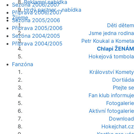
Reklamní nabídka
Sezóna 2006/2007
Hrdý partner - nabídka
Příprava 2006/2007
Žijeme
Sezóna 2005/2006
Děti dětem
Příprava 2005/2006
Jsme jedna rodina
Sezóna 2004/2005
Petr Koukal a Kometa
Příprava 2004/2005
Chlapi ŽENÁM
Hokejová tombola
Fanzóna
Království Komety
Dortiáda
Ptejte se
Fan klub informuje
Fotogalerie
Aktivní fotogalerie
Download
Hokejchat.cz