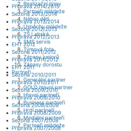
Realizační týmy
Příprava 2014/2015
Partneři mládeže
Sezóna 2013/2014
Nábor dětí
Příprava 2013/2014
Úspěchy mládeže
Sezóna 2012/2013
ZŠ Labská
Příprava 2012/2013
SMS servis
EHT 2012
Týmová fota
Sezóna 2011/2012
Zápasy juniorů
Příprava 2011/2012
Zápasy dorostu
EHT 2011
Partneři
Sezóna 2010/2011
Generální partner
Příprava 2010/2011
GOLD hlavní partner
Sezóna 2009/2010
Hlavní partneři
Příprava 2009/2010
Business partneři
Sezóna 2008/2009
Hrdí partneři
Příprava 2008/2009
Mediální partneři
Sezóna 2007/2008
Partneři mládeže
Příprava 2007/2008