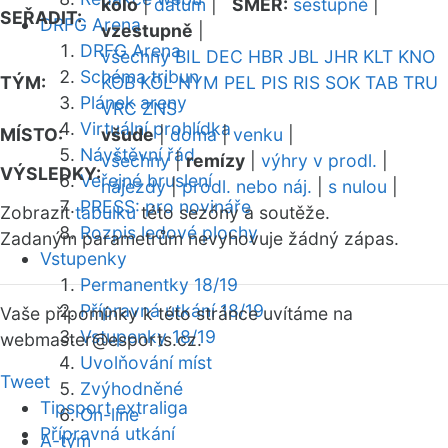
kolo
|
datum
|
SMĚR:
sestupně
|
SEŘADIT:
DRFG Arena
vzestupně
|
DRFG Arena
všechny
BIL
DEC
HBR
JBL
JHR
KLT
KNO
Schéma tribun
TÝM:
KOB
KOL
NYM
PEL
PIS
RIS
SOK
TAB
TRU
Plánek areny
VRC
ZNS
Virtuální prohlídka
MÍSTO:
všude
|
doma
|
venku
|
Návštěvní řád
všechny
|
remízy
|
výhry v prodl.
|
VÝSLEDKY:
Veřejné bruslení
nájezdy
|
prodl. nebo náj.
|
s nulou
|
PRESS: pro novináře
Zobrazit
tabulku
této sezóny a soutěže.
Rozpis ledové plochy
Zadaným parametrům nevyhovuje žádný zápas.
Vstupenky
Permanentky 18/19
Přípravná utkání 18/19
Vaše připomínky k této stránce uvítáme na
Vstupenky 18/19
webmaster
@esports.cz.
Uvolňování míst
Tweet
Zvýhodněné
Tipsport extraliga
On-line
Přípravná utkání
A-tým