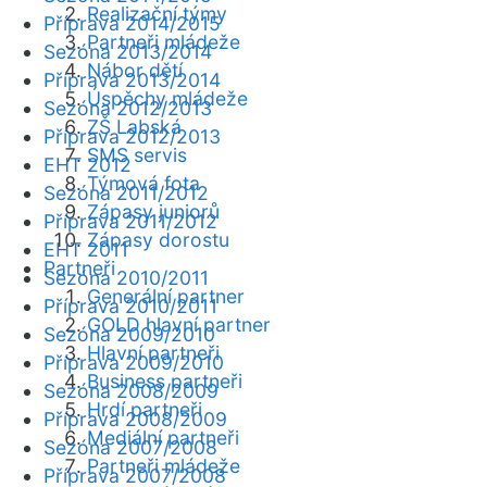
Realizační týmy
Příprava 2014/2015
Partneři mládeže
Sezóna 2013/2014
Nábor dětí
Příprava 2013/2014
Úspěchy mládeže
Sezóna 2012/2013
ZŠ Labská
Příprava 2012/2013
SMS servis
EHT 2012
Týmová fota
Sezóna 2011/2012
Zápasy juniorů
Příprava 2011/2012
Zápasy dorostu
EHT 2011
Partneři
Sezóna 2010/2011
Generální partner
Příprava 2010/2011
GOLD hlavní partner
Sezóna 2009/2010
Hlavní partneři
Příprava 2009/2010
Business partneři
Sezóna 2008/2009
Hrdí partneři
Příprava 2008/2009
Mediální partneři
Sezóna 2007/2008
Partneři mládeže
Příprava 2007/2008