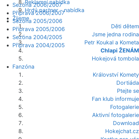
Reklamní nabídka
Sezóna 2006/2007
Hrdý partner - nabídka
Příprava 2006/2007
Žijeme
Sezóna 2005/2006
Děti dětem
Příprava 2005/2006
Jsme jedna rodina
Sezóna 2004/2005
Petr Koukal a Kometa
Příprava 2004/2005
Chlapi ŽENÁM
Hokejová tombola
Fanzóna
Království Komety
Dortiáda
Ptejte se
Fan klub informuje
Fotogalerie
Aktivní fotogalerie
Download
Hokejchat.cz