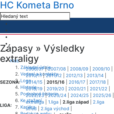
HC Kometa Brno
Zápasy »
Výsledky
extraligy
Klub
Základní údaje
2006/07
|
2007/08
|
2008/09
|
2009/10
|
Vedení a kontakty
2010/11
|
2011/12
|
2012/13
|
2013/14
|
Logo
SEZONA:
2014/15
|
2015/16
|
2016/17
|
2017/18
|
Historie
2018/19
|
2019/20
|
2020/21
|
2021/22
|
Podrobná historie
2022/23
|
2023/24
|
2024/25
|
2025/26
|
Ke stažení
extraliga
|
1.liga
|
2.liga západ
|
2.liga
LIGA:
Kariéra
střed
|
2.liga východ
|
Redakce webu