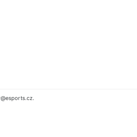
r
@esports.cz.