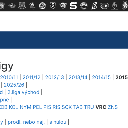
igy
2010/11
|
2011/12
|
2012/13
|
2013/14
|
2014/15
|
2015
|
2025/26
|
ed
|
2.liga východ
|
upně
|
KOB
KOL
NYM
PEL
PIS
RIS
SOK
TAB
TRU
VRC
ZNS
dy
|
prodl. nebo náj.
|
s nulou
|