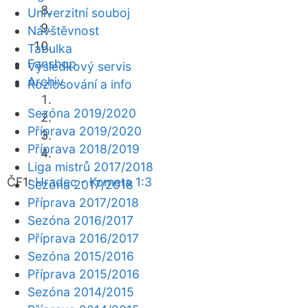
Univerzitní souboj
Návštěvnost
Tabulka
Fanshop
Výsledkový servis
Archiv
Rozlosování a info
Sezóna 2019/2020
Příprava 2019/2020
Příprava 2018/2019
Liga mistrů 2017/2018
ČF1:
Hradec - Kometa 1:3
Sezóna 2017/2018
Příprava 2017/2018
Sezóna 2016/2017
Příprava 2016/2017
Sezóna 2015/2016
Příprava 2015/2016
Sezóna 2014/2015