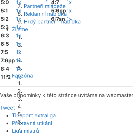
5:0
1x
4:7
1x
Partneři mládeže
5:1
1x
5:6pp
1x
Reklamní nabídka
5:2
1x
6:7sn
1x
Hrdý partner - nabídka
5:3
1x
Žijeme
6:3
1x
6:5
1x
7:5
1x
7:6pp
1x
8:4
1x
Fanzóna
11:2
1x
Vaše připomínky k této stránce uvítáme na webmaste
Tweet
Tipsport extraliga
Přípravná utkání
Liga mistrů