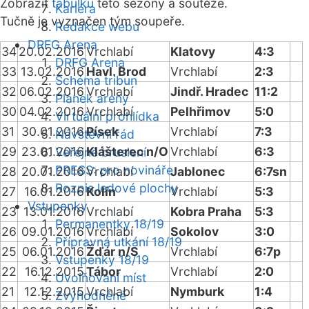
Zobrazit
tabulku
této sezóny a soutěže.
Kariéra
Tučně je vyznačen tým soupeře.
Redakce webu
DRFG Arena
34
20.02.2016
Vrchlabí
Klatovy
4:3
DRFG Arena
33
13.02.2016
Havl. Brod
Vrchlabí
2:3
Schéma tribun
32
06.02.2016
Vrchlabí
Jindř. Hradec
11:2
Plánek areny
30
04.02.2016
Vrchlabí
Pelhřimov
5:0
Virtuální prohlídka
31
30.01.2016
Písek
Vrchlabí
7:3
Návštěvní řád
29
23.01.2016
Klášterec n/O
Vrchlabí
6:3
Veřejné bruslení
PRESS: pro novináře
28
20.01.2016
Vrchlabí
Jablonec
6:7sn
Rozpis ledové plochy
27
16.01.2016
Kolín
Vrchlabí
5:3
Vstupenky
23
13.01.2016
Vrchlabí
Kobra Praha
5:3
Permanentky 18/19
26
09.01.2016
Vrchlabí
Sokolov
3:0
Přípravná utkání 18/19
25
06.01.2016
Žďár n/S
Vrchlabí
6:7p
Vstupenky 18/19
22
16.12.2015
Tábor
Vrchlabí
2:0
Uvolňování míst
21
12.12.2015
Vrchlabí
Nymburk
1:4
Zvýhodněné