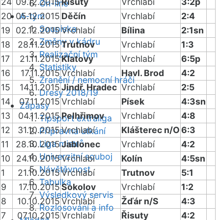
24
09.12.2015
Řisuty
Vrchlabí
3:2p
On-line
20
05.12.2015
A-tým
Děčín
Vrchlabí
2:4
Soupiska
19
02.12.2015
Vrchlabí
Bílina
2:1sn
Změny v kádru
18
28.11.2015
Trutnov
Vrchlabí
1:3
Realizační tým
17
21.11.2015
Klatovy
Vrchlabí
6:5p
Statistiky
16
17.11.2015
Vrchlabí
Havl. Brod
4:2
Zranění / nemocní hráči
15
14.11.2015
Jindř. Hradec
Vrchlabí
2:5
Dresy 2018/19
14
07.11.2015
Vrchlabí
Písek
4:3sn
Zápasy
13
04.11.2015
Pelhřimov
Vrchlabí
4:8
Tipsport extraliga
12
31.10.2015
Vrchlabí
Klášterec n/O
6:3
Přípravná utkání
Liga mistrů
11
28.10.2015
Jablonec
Vrchlabí
4:2
Univerzitní souboj
10
24.10.2015
Vrchlabí
Kolín
4:5sn
Návštěvnost
1
21.10.2015
Vrchlabí
Trutnov
5:1
Tabulka
9
17.10.2015
Sokolov
Vrchlabí
1:2
Výsledkový servis
8
10.10.2015
Vrchlabí
Žďár n/S
4:3
Rozlosování a info
7
07.10.2015
Vrchlabí
Řisuty
4:2