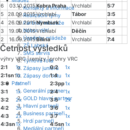
Mládež
6
03.10.2015
Kobra Praha
Vrchlabí
5:7
Kontakty a informace
5
28.09.2015
Vrchlabí
Tábor
3:5
Realizační týmy
4
26.09.2015
Nymburk
Vrchlabí
2:3
Partneři mládeže
Nábor dětí
3
19.09.2015
Vrchlabí
Děčín
6:5
Úspěchy mládeže
2
16.09.2015
Bílina
Vrchlabí
7:4
ZŠ Labská
Četnost výsledků
SMS servis
výhry VRC |
remízy |
prohry VRC
Týmová fota
2:1
1x
0:2
1x
Zápasy juniorů
2:1sn
1x
1:4
1x
Zápasy dorostu
Partneři
3:0
1x
2:3pp
1x
Generální partner
3:1
1x
2:4
1x
GOLD hlavní partner
3:2
2x
3:5
2x
Hlavní partneři
4:2
3x
3:6
1x
Business partneři
4:3
2x
3:7
1x
Hrdí partneři
4:3sn
1x
4:5sn
1x
Mediální partneři