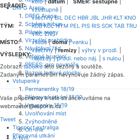
kolo
|
datum
|
SMĚR:
sestupně
|
SEŘADIT:
DRFG Arena
vzestupně
|
DRFG Arena
všechny
BIL
DEC
HBR
JBL
JHR
KLT
KNO
Schéma tribun
TÝM:
KOB
KOL
NYM
PEL
PIS
RIS
SOK
TAB
TRU
Plánek areny
VRC
ZNS
Virtuální prohlídka
MÍSTO:
všude
|
doma
|
venku
|
Návštěvní řád
všechny
|
remízy
|
výhry v prodl.
|
VÝSLEDKY:
Veřejné bruslení
nájezdy
|
prodl. nebo náj.
|
s nulou
|
PRESS: pro novináře
Zobrazit
tabulku
této sezóny a soutěže.
Rozpis ledové plochy
Zadaným parametrům nevyhovuje žádný zápas.
Vstupenky
Permanentky 18/19
Přípravná utkání 18/19
Vaše připomínky k této stránce uvítáme na
Vstupenky 18/19
webmaster
@esports.cz.
Uvolňování míst
Tweet
Zvýhodněné
Tipsport extraliga
On-line
Přípravná utkání
A-tým