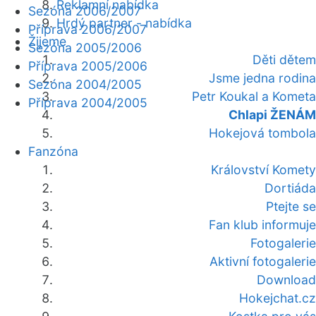
Reklamní nabídka
Sezóna 2006/2007
Hrdý partner - nabídka
Příprava 2006/2007
Žijeme
Sezóna 2005/2006
Děti dětem
Příprava 2005/2006
Jsme jedna rodina
Sezóna 2004/2005
Petr Koukal a Kometa
Příprava 2004/2005
Chlapi ŽENÁM
Hokejová tombola
Fanzóna
Království Komety
Dortiáda
Ptejte se
Fan klub informuje
Fotogalerie
Aktivní fotogalerie
Download
Hokejchat.cz