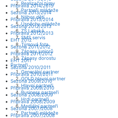
Realizační týmy
Příprava 2014/2015
Partneři mládeže
Sezóna 2013/2014
Nábor dětí
Příprava 2013/2014
Úspěchy mládeže
Sezóna 2012/2013
ZŠ Labská
Příprava 2012/2013
SMS servis
EHT 2012
Týmová fota
Sezóna 2011/2012
Zápasy juniorů
Příprava 2011/2012
Zápasy dorostu
EHT 2011
Partneři
Sezóna 2010/2011
Generální partner
Příprava 2010/2011
GOLD hlavní partner
Sezóna 2009/2010
Hlavní partneři
Příprava 2009/2010
Business partneři
Sezóna 2008/2009
Hrdí partneři
Příprava 2008/2009
Mediální partneři
Sezóna 2007/2008
Partneři mládeže
Příprava 2007/2008