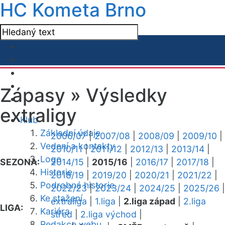
HC Kometa Brno
Zápasy »
Výsledky
extraligy
Klub
Základní údaje
2006/07
|
2007/08
|
2008/09
|
2009/10
|
Vedení a kontakty
2010/11
|
2011/12
|
2012/13
|
2013/14
|
Logo
SEZONA:
2014/15
|
2015/16
|
2016/17
|
2017/18
|
Historie
2018/19
|
2019/20
|
2020/21
|
2021/22
|
Podrobná historie
2022/23
|
2023/24
|
2024/25
|
2025/26
|
Ke stažení
extraliga
|
1.liga
|
2.liga západ
|
2.liga
LIGA:
Kariéra
střed
|
2.liga východ
|
Redakce webu