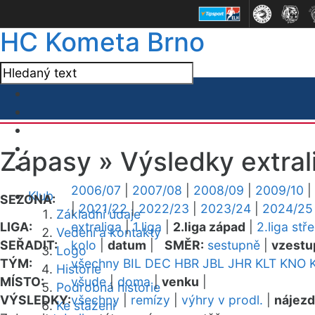
HC Kometa Brno
Zápasy »
Výsledky extral
2006/07
|
2007/08
|
2008/09
|
2009/10
|
Klub
SEZONA:
|
2021/22
|
2022/23
|
2023/24
|
2024/25
Základní údaje
LIGA:
extraliga
|
1.liga
|
2.liga západ
|
2.liga stř
Vedení a kontakty
SEŘADIT:
kolo
|
datum
|
SMĚR:
sestupně
|
vzestu
Logo
TÝM:
všechny
BIL
DEC
HBR
JBL
JHR
KLT
KNO
Historie
MÍSTO:
všude
|
doma
|
venku
|
Podrobná historie
VÝSLEDKY:
všechny
|
remízy
|
výhry v prodl.
|
nájez
Ke stažení