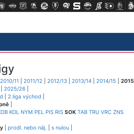
igy
2010/11
|
2011/12
|
2012/13
|
2013/14
|
2014/15
|
2015
|
2025/26
|
ed
|
2.liga východ
|
pně
|
KOB
KOL
NYM
PEL
PIS
RIS
SOK
TAB
TRU
VRC
ZNS
dy
|
prodl. nebo náj.
|
s nulou
|