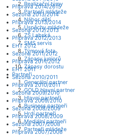
Realizační týmy
Příprava 2014/2015
Partneři mládeže
Sezóna 2013/2014
Nábor dětí
Příprava 2013/2014
Úspěchy mládeže
Sezóna 2012/2013
ZŠ Labská
Příprava 2012/2013
SMS servis
EHT 2012
Týmová fota
Sezóna 2011/2012
Zápasy juniorů
Příprava 2011/2012
Zápasy dorostu
EHT 2011
Partneři
Sezóna 2010/2011
Generální partner
Příprava 2010/2011
GOLD hlavní partner
Sezóna 2009/2010
Hlavní partneři
Příprava 2009/2010
Business partneři
Sezóna 2008/2009
Hrdí partneři
Příprava 2008/2009
Mediální partneři
Sezóna 2007/2008
Partneři mládeže
Příprava 2007/2008