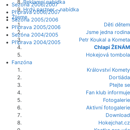
Reklamní nabídka
Sezóna 2006/2007
Hrdý partner - nabídka
Příprava 2006/2007
Žijeme
Sezóna 2005/2006
Děti dětem
Příprava 2005/2006
Jsme jedna rodina
Sezóna 2004/2005
Petr Koukal a Kometa
Příprava 2004/2005
Chlapi ŽENÁM
Hokejová tombola
Fanzóna
Království Komety
Dortiáda
Ptejte se
Fan klub informuje
Fotogalerie
Aktivní fotogalerie
Download
Hokejchat.cz