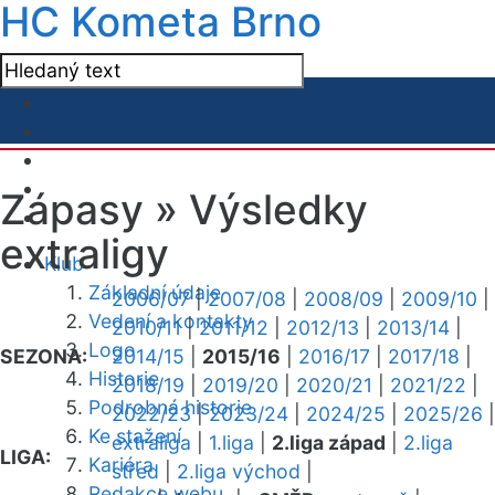
HC Kometa Brno
Zápasy »
Výsledky
extraligy
Klub
Základní údaje
2006/07
|
2007/08
|
2008/09
|
2009/10
|
Vedení a kontakty
2010/11
|
2011/12
|
2012/13
|
2013/14
|
Logo
SEZONA:
2014/15
|
2015/16
|
2016/17
|
2017/18
|
Historie
2018/19
|
2019/20
|
2020/21
|
2021/22
|
Podrobná historie
2022/23
|
2023/24
|
2024/25
|
2025/26
|
Ke stažení
extraliga
|
1.liga
|
2.liga západ
|
2.liga
LIGA:
Kariéra
střed
|
2.liga východ
|
Redakce webu