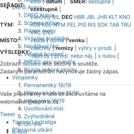
kolo
|
datum
|
SMĚR:
sestupně
|
SEŘADIT:
DRFG Arena
vzestupně
|
DRFG Arena
všechny
BIL
DEC
HBR
JBL
JHR
KLT
KNO
Schéma tribun
TÝM:
KOB
KOL
NYM
PEL
PIS
RIS
SOK
TAB
TRU
Plánek areny
VRC
ZNS
Virtuální prohlídka
MÍSTO:
všude
|
doma
|
venku
|
Návštěvní řád
všechny
|
remízy
|
výhry v prodl.
|
VÝSLEDKY:
Veřejné bruslení
nájezdy
|
prodl. nebo náj.
|
s nulou
|
PRESS: pro novináře
Zobrazit
tabulku
této sezóny a soutěže.
Rozpis ledové plochy
Zadaným parametrům nevyhovuje žádný zápas.
Vstupenky
Permanentky 18/19
Přípravná utkání 18/19
Vaše připomínky k této stránce uvítáme na
Vstupenky 18/19
webmaster
@esports.cz.
Uvolňování míst
Tweet
Zvýhodněné
Tipsport extraliga
On-line
Přípravná utkání
A-tým