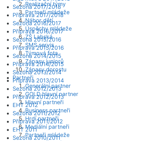
Realizační týmy
Sezóna 2017/2018
Partneři mládeže
Příprava 2017/2018
Nábor dětí
Sezóna 2016/2017
Úspěchy mládeže
Příprava 2016/2017
ZŠ Labská
Sezóna 2015/2016
SMS servis
Příprava 2015/2016
Týmová fota
Sezóna 2014/2015
Zápasy juniorů
Příprava 2014/2015
Zápasy dorostu
Sezóna 2013/2014
Partneři
Příprava 2013/2014
Generální partner
Sezóna 2012/2013
GOLD hlavní partner
Příprava 2012/2013
Hlavní partneři
EHT 2012
Business partneři
Sezóna 2011/2012
Hrdí partneři
Příprava 2011/2012
Mediální partneři
EHT 2011
Partneři mládeže
Sezóna 2010/2011