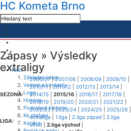
HC Kometa Brno
Zápasy »
Výsledky
extraligy
Klub
Základní údaje
2006/07
|
2007/08
|
2008/09
|
2009/10
|
Vedení a kontakty
2010/11
|
2011/12
|
2012/13
|
2013/14
|
Logo
SEZONA:
2014/15
|
2015/16
|
2016/17
|
2017/18
|
Historie
2018/19
|
2019/20
|
2020/21
|
2021/22
|
Podrobná historie
2022/23
|
2023/24
|
2024/25
|
2025/26
|
Ke stažení
extraliga
|
1.liga
|
2.liga západ
|
2.liga
LIGA:
Kariéra
střed
|
2.liga východ
|
Redakce webu