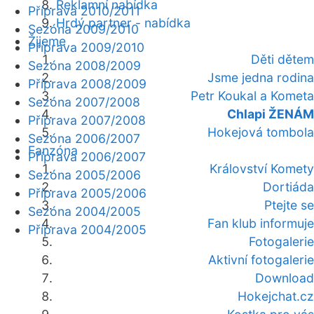
Reklamní nabídka
Příprava 2010/2011
Hrdý partner - nabídka
Sezóna 2009/2010
Žijeme
Příprava 2009/2010
Děti dětem
Sezóna 2008/2009
Jsme jedna rodina
Příprava 2008/2009
Petr Koukal a Kometa
Sezóna 2007/2008
Chlapi ŽENÁM
Příprava 2007/2008
Hokejová tombola
Sezóna 2006/2007
Fanzóna
Příprava 2006/2007
Království Komety
Sezóna 2005/2006
Dortiáda
Příprava 2005/2006
Ptejte se
Sezóna 2004/2005
Fan klub informuje
Příprava 2004/2005
Fotogalerie
Aktivní fotogalerie
Download
Hokejchat.cz