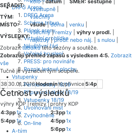
kolo
|
datum
|
SMĚR:
sestupně
|
SEŘADIT:
DRFG Arena
vzestupně
|
DRFG Arena
TÝM:
všechny
Schéma tribun
MÍSTO:
všude
|
doma
|
venku
|
Plánek areny
všechny
|
remízy
|
výhry v prodl.
|
VÝSLEDKY:
Virtuální prohlídka
nájezdy
|
prodl. nebo náj.
|
s nulou
|
Návštěvní řád
Zobrazit
tabulku
této sezóny a soutěže.
Veřejné bruslení
Zobrazuji přehled zápasů s výsledkem 4:5.
Zobrazit
PRESS: pro novináře
vše
Rozpis ledové plochy
Tučně je vyznačen tým soupeře.
Vstupenky
38
30.01.2016
Hodonín
Kopřivnice
5:4p
Permanentky 18/19
Četnost výsledků
Přípravná utkání 18/19
Vstupenky 18/19
výhry KOP |
remízy |
prohry KOP
Uvolňování míst
4:3pp
1x
2:3pp
1x
Zvýhodněné
5:4pp
1x
4:5pp
1x
On-line
5:6pp
1x
A-tým