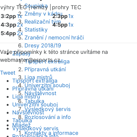
Soupiska
výhry TEC |
remízy |
prohry TEC
Změny v kádru
3:2pp
1x
2:3pp
1x
Realizační tým
4:3pp
2x
4:5pp
1x
Statistiky
5:4pp
2x
Zranění / nemocní hráči
Dresy 2018/19
Vaše připomínky k této stránce uvítáme na
Zápasy
webmaster
@esports.cz.
Tipsport extraliga
Přípravná utkání
Tweet
Liga mistrů
Tipsport extraliga
Univerzitní souboj
Přípravná utkání
Návštěvnost
Liga mistrů
Tabulka
Univerzitní souboj
Výsledkový servis
Návštěvnost
Rozlosování a info
Tabulka
Mládež
Výsledkový servis
Kontakty a informace
Rozlosování a info