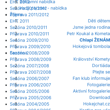
Reklamní nabídka
EHT 2012
Hrdý partner - nabídka
Sezóna 2011/2012
Žijeme
Příprava 2011/2012
Děti dětem
EHT 2011
Jsme jedna rodina
Sezóna 2010/2011
Petr Koukal a Kometa
Příprava 2010/2011
Chlapi ŽENÁM
Sezóna 2009/2010
Hokejová tombola
Příprava 2009/2010
Fanzóna
Sezóna 2008/2009
Království Komety
Příprava 2008/2009
Dortiáda
Sezóna 2007/2008
Ptejte se
Příprava 2007/2008
Fan klub informuje
Sezóna 2006/2007
Fotogalerie
Příprava 2006/2007
Aktivní fotogalerie
Sezóna 2005/2006
Download
Příprava 2005/2006
Hokejchat.cz
Sezóna 2004/2005