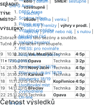
kolo
|
datum
|
SMĚR:
sestupně
|
SEŘADIT:
DRFG Arena
vzestupně
|
DRFG Arena
TÝM:
všechny
Schéma tribun
MÍSTO:
všude
|
doma
|
venku
|
Plánek areny
všechny
|
remízy
|
výhry v prodl.
|
VÝSLEDKY:
Virtuální prohlídka
nájezdy
|
prodl. nebo náj.
|
s nulou
|
Návštěvní řád
Zobrazit
tabulku
této sezóny a soutěže.
Veřejné bruslení
Tučně je vyznačen tým soupeře.
PRESS: pro novináře
9
10.10.2015
Val. Meziříčí
Technika
4:5p
Rozpis ledové plochy
Vstupenky
11
17.10.2015
Opava
Technika
3:2p
Permanentky 18/19
14
28.10.2015
Nový Jičín
Technika
4:5p
Přípravná utkání 18/19
15
31.10.2015
Karviná
Technika
3:4p
Vstupenky 18/19
18
11.11.2015
Technika
Kopřivnice
4:5p
Uvolňování míst
19
14.11.2015
Břeclav
Technika
2:3p
Zvýhodněné
22
25.11.2015
Technika
Opava
4:3p
On-line
Četnost výsledků
A-tým