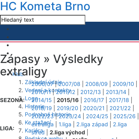
HC Kometa Brno
Zápasy »
Výsledky
extraligy
Klub
Základní údaje
2006/07
|
2007/08
|
2008/09
|
2009/10
|
Vedení a kontakty
2010/11
|
2011/12
|
2012/13
|
2013/14
|
Logo
SEZONA:
2014/15
|
2015/16
|
2016/17
|
2017/18
|
Historie
2018/19
|
2019/20
|
2020/21
|
2021/22
|
Podrobná historie
2022/23
|
2023/24
|
2024/25
|
2025/26
|
Ke stažení
extraliga
|
1.liga
|
2.liga západ
|
2.liga
LIGA:
Kariéra
střed
|
2.liga východ
|
Redakce webu