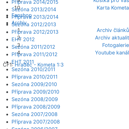
Kostka pro vás
Příprava 2014/2015
Karta Kometa
Sezóna 2013/2014
Fanshop
Příprava 2013/2014
Archiv
Sezóna 2012/2013
Archiv článků
Příprava 2012/2013
Archiv aktualit
EHT 2012
Fotogalerie
Sezóna 2011/2012
Youtube kanál
Příprava 2011/2012
EHT 2011
ČF1:
Hradec - Kometa 1:3
Sezóna 2010/2011
Příprava 2010/2011
Sezóna 2009/2010
Příprava 2009/2010
Sezóna 2008/2009
Příprava 2008/2009
Sezóna 2007/2008
Příprava 2007/2008