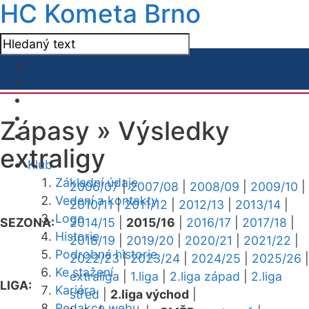
HC Kometa Brno
Zápasy »
Výsledky
extraligy
Klub
Základní údaje
2006/07
|
2007/08
|
2008/09
|
2009/10
|
Vedení a kontakty
2010/11
|
2011/12
|
2012/13
|
2013/14
|
Logo
SEZONA:
2014/15
|
2015/16
|
2016/17
|
2017/18
|
Historie
2018/19
|
2019/20
|
2020/21
|
2021/22
|
Podrobná historie
2022/23
|
2023/24
|
2024/25
|
2025/26
|
Ke stažení
extraliga
|
1.liga
|
2.liga západ
|
2.liga
LIGA:
Kariéra
střed
|
2.liga východ
|
Redakce webu