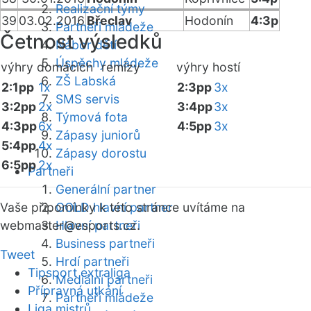
Realizační týmy
39
03.02.2016
Břeclav
Hodonín
4:3p
Partneři mládeže
Četnost výsledků
Nábor dětí
Úspěchy mládeže
výhry domácích
remízy
výhry hostí
ZŠ Labská
2:1pp
1x
2:3pp
3x
SMS servis
3:2pp
2x
3:4pp
3x
Týmová fota
4:3pp
6x
4:5pp
3x
Zápasy juniorů
5:4pp
4x
Zápasy dorostu
6:5pp
2x
Partneři
Generální partner
Vaše připomínky k této stránce uvítáme na
GOLD hlavní partner
webmaster
Hlavní partneři
@esports.cz.
Business partneři
Tweet
Hrdí partneři
Tipsport extraliga
Mediální partneři
Přípravná utkání
Partneři mládeže
Liga mistrů