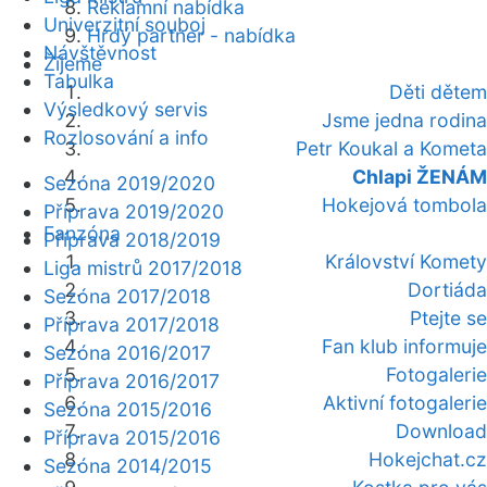
Reklamní nabídka
Univerzitní souboj
Hrdý partner - nabídka
Návštěvnost
Žijeme
Tabulka
Děti dětem
Výsledkový servis
Jsme jedna rodina
Rozlosování a info
Petr Koukal a Kometa
Chlapi ŽENÁM
Sezóna 2019/2020
Hokejová tombola
Příprava 2019/2020
Fanzóna
Příprava 2018/2019
Království Komety
Liga mistrů 2017/2018
Dortiáda
Sezóna 2017/2018
Ptejte se
Příprava 2017/2018
Fan klub informuje
Sezóna 2016/2017
Fotogalerie
Příprava 2016/2017
Aktivní fotogalerie
Sezóna 2015/2016
Download
Příprava 2015/2016
Hokejchat.cz
Sezóna 2014/2015