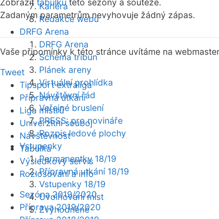
Zobrazit
tabulku
této sezóny a soutěže.
Kariéra
Zadaným parametrům nevyhovuje žádný zápas.
Redakce webu
DRFG Arena
DRFG Arena
Vaše připomínky k této stránce uvítáme na webmaste
Schéma tribun
Plánek areny
Tweet
Virtuální prohlídka
Tipsport extraliga
Návštěvní řád
Přípravná utkání
Veřejné bruslení
Liga mistrů
PRESS: pro novináře
Univerzitní souboj
Rozpis ledové plochy
Návštěvnost
Vstupenky
Tabulka
Permanentky 18/19
Výsledkový servis
Přípravná utkání 18/19
Rozlosování a info
Vstupenky 18/19
Sezóna 2019/2020
Uvolňování míst
Příprava 2019/2020
Zvýhodněné