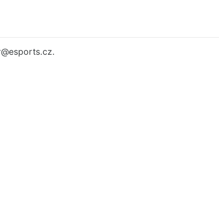
r
@esports.cz.