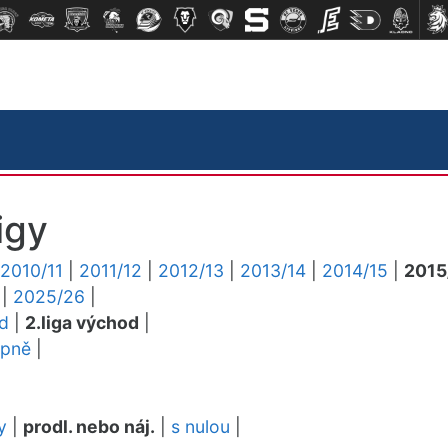
igy
2010/11
|
2011/12
|
2012/13
|
2013/14
|
2014/15
|
2015
|
2025/26
|
ed
|
2.liga východ
|
upně
|
y
|
prodl. nebo náj.
|
s nulou
|