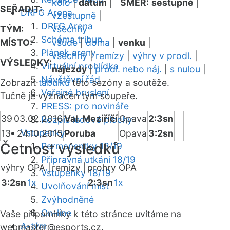
kolo
|
datum
|
SMĚR:
sestupně
|
SEŘADIT:
DRFG Arena
vzestupně
|
DRFG Arena
TÝM:
všechny
Schéma tribun
MÍSTO:
všude
|
doma
|
venku
|
Plánek areny
všechny
|
remízy
|
výhry v prodl.
|
VÝSLEDKY:
Virtuální prohlídka
nájezdy
|
prodl. nebo náj.
|
s nulou
|
Návštěvní řád
Zobrazit
tabulku
této sezóny a soutěže.
Veřejné bruslení
Tučně je vyznačen tým soupeře.
PRESS: pro novináře
39
03.02.2016
Val. Meziříčí
Opava
2:3sn
Rozpis ledové plochy
Vstupenky
13
24.10.2015
Poruba
Opava
3:2sn
Četnost výsledků
Permanentky 18/19
Přípravná utkání 18/19
výhry OPA |
remízy |
prohry OPA
Vstupenky 18/19
3:2sn
1x
2:3sn
1x
Uvolňování míst
Zvýhodněné
On-line
Vaše připomínky k této stránce uvítáme na
A-tým
webmaster
@esports.cz.