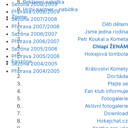
Reklamní nabídka
Sezóna 2008/2009
Hrdý partner - nabídka
Příprava 2008/2009
Žijeme
Sezóna 2007/2008
Děti dětem
Příprava 2007/2008
Jsme jedna rodina
Sezóna 2006/2007
Petr Koukal a Kometa
Příprava 2006/2007
Chlapi ŽENÁM
Sezóna 2005/2006
Hokejová tombola
Příprava 2005/2006
Fanzóna
Sezóna 2004/2005
Království Komety
Příprava 2004/2005
Dortiáda
Ptejte se
Fan klub informuje
Fotogalerie
Aktivní fotogalerie
Download
Hokejchat.cz