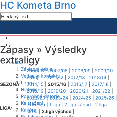
HC Kometa Brno
Zápasy »
Výsledky
extraligy
Klub
Základní údaje
2006/07
|
2007/08
|
2008/09
|
2009/10
|
Vedení a kontakty
2010/11
|
2011/12
|
2012/13
|
2013/14
|
Logo
SEZONA:
2014/15
|
2015/16
|
2016/17
|
2017/18
|
Historie
2018/19
|
2019/20
|
2020/21
|
2021/22
|
Podrobná historie
2022/23
|
2023/24
|
2024/25
|
2025/26
|
Ke stažení
extraliga
|
1.liga
|
2.liga západ
|
2.liga
LIGA:
Kariéra
střed
|
2.liga východ
|
Redakce webu