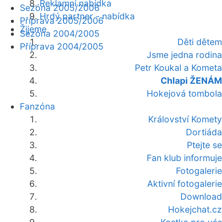
Reklamní nabídka
Sezóna 2005/2006
Hrdý partner - nabídka
Příprava 2005/2006
Žijeme
Sezóna 2004/2005
Děti dětem
Příprava 2004/2005
Jsme jedna rodina
Petr Koukal a Kometa
Chlapi ŽENÁM
Hokejová tombola
Fanzóna
Království Komety
Dortiáda
Ptejte se
Fan klub informuje
Fotogalerie
Aktivní fotogalerie
Download
Hokejchat.cz