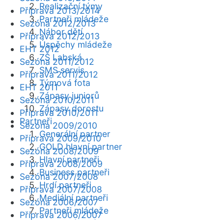
Realizační týmy
Příprava 2013/2014
Partneři mládeže
Sezóna 2012/2013
Nábor dětí
Příprava 2012/2013
Úspěchy mládeže
EHT 2012
ZŠ Labská
Sezóna 2011/2012
SMS servis
Příprava 2011/2012
Týmová fota
EHT 2011
Zápasy juniorů
Sezóna 2010/2011
Zápasy dorostu
Příprava 2010/2011
Partneři
Sezóna 2009/2010
Generální partner
Příprava 2009/2010
GOLD hlavní partner
Sezóna 2008/2009
Hlavní partneři
Příprava 2008/2009
Business partneři
Sezóna 2007/2008
Hrdí partneři
Příprava 2007/2008
Mediální partneři
Sezóna 2006/2007
Partneři mládeže
Příprava 2006/2007