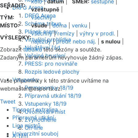
kolo
|
datum
|
SMĚR:
sestupně
|
SEŘADIT:
DRFG Arena
vzestupně
|
DRFG Arena
TÝM:
všechny
Schéma tribun
MÍSTO:
všude
|
doma
|
venku
|
Plánek areny
všechny
|
remízy
|
výhry v prodl.
|
VÝSLEDKY:
Virtuální prohlídka
nájezdy
|
prodl. nebo náj.
|
s nulou
|
Návštěvní řád
Zobrazit
tabulku
této sezóny a soutěže.
Veřejné bruslení
Zadaným parametrům nevyhovuje žádný zápas.
PRESS: pro novináře
Rozpis ledové plochy
Vstupenky
Vaše připomínky k této stránce uvítáme na
Permanentky 18/19
webmaster
@esports.cz.
Přípravná utkání 18/19
Tweet
Vstupenky 18/19
Tipsport extraliga
Uvolňování míst
Přípravná utkání
Zvýhodněné
Liga mistrů
On-line
Univerzitní souboj
A-tým