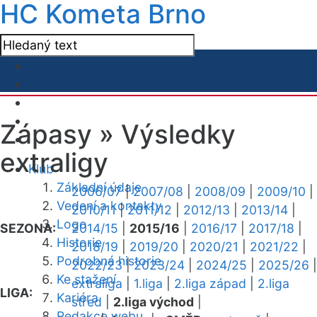
HC Kometa Brno
Zápasy »
Výsledky
extraligy
Klub
Základní údaje
2006/07
|
2007/08
|
2008/09
|
2009/10
|
Vedení a kontakty
2010/11
|
2011/12
|
2012/13
|
2013/14
|
Logo
SEZONA:
2014/15
|
2015/16
|
2016/17
|
2017/18
|
Historie
2018/19
|
2019/20
|
2020/21
|
2021/22
|
Podrobná historie
2022/23
|
2023/24
|
2024/25
|
2025/26
|
Ke stažení
extraliga
|
1.liga
|
2.liga západ
|
2.liga
LIGA:
Kariéra
střed
|
2.liga východ
|
Redakce webu