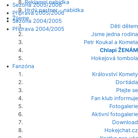
Reklamní nabídka
Sezóna 2005/2006
Hrdý partner - nabídka
Příprava 2005/2006
Žijeme
Sezóna 2004/2005
Děti dětem
Příprava 2004/2005
Jsme jedna rodina
Petr Koukal a Kometa
Chlapi ŽENÁM
Hokejová tombola
Fanzóna
Království Komety
Dortiáda
Ptejte se
Fan klub informuje
Fotogalerie
Aktivní fotogalerie
Download
Hokejchat.cz