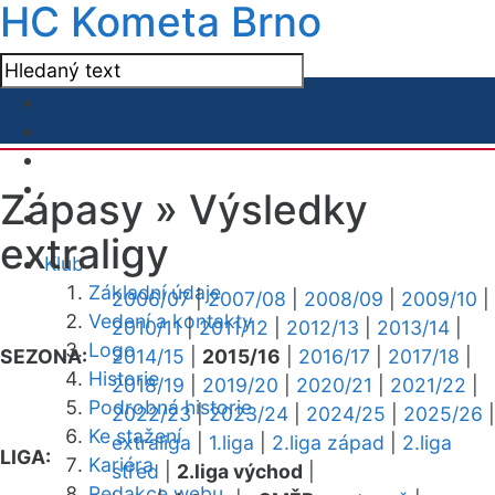
HC Kometa Brno
Zápasy »
Výsledky
extraligy
Klub
Základní údaje
2006/07
|
2007/08
|
2008/09
|
2009/10
|
Vedení a kontakty
2010/11
|
2011/12
|
2012/13
|
2013/14
|
Logo
SEZONA:
2014/15
|
2015/16
|
2016/17
|
2017/18
|
Historie
2018/19
|
2019/20
|
2020/21
|
2021/22
|
Podrobná historie
2022/23
|
2023/24
|
2024/25
|
2025/26
|
Ke stažení
extraliga
|
1.liga
|
2.liga západ
|
2.liga
LIGA:
Kariéra
střed
|
2.liga východ
|
Redakce webu