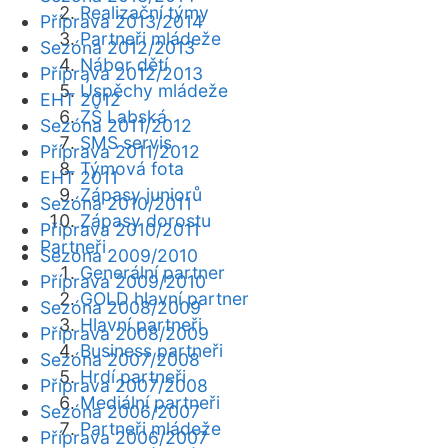
Realizační týmy
Příprava 2013/2014
Partneři mládeže
Sezóna 2012/2013
Nábor dětí
Příprava 2012/2013
Úspěchy mládeže
EHT 2012
ZŠ Labská
Sezóna 2011/2012
SMS servis
Příprava 2011/2012
Týmová fota
EHT 2011
Zápasy juniorů
Sezóna 2010/2011
Zápasy dorostu
Příprava 2010/2011
Partneři
Sezóna 2009/2010
Generální partner
Příprava 2009/2010
GOLD hlavní partner
Sezóna 2008/2009
Hlavní partneři
Příprava 2008/2009
Business partneři
Sezóna 2007/2008
Hrdí partneři
Příprava 2007/2008
Mediální partneři
Sezóna 2006/2007
Partneři mládeže
Příprava 2006/2007