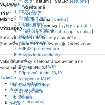
kolo
|
datum
|
SMĚR:
sestupně
|
SEŘADIT:
DRFG Arena
vzestupně
|
DRFG Arena
TÝM:
všechny
Schéma tribun
MÍSTO:
všude
|
doma
|
venku
|
Plánek areny
všechny
|
remízy
|
výhry v prodl.
|
VÝSLEDKY:
Virtuální prohlídka
nájezdy
|
prodl. nebo náj.
|
s nulou
|
Návštěvní řád
Zobrazit
tabulku
této sezóny a soutěže.
Veřejné bruslení
Zadaným parametrům nevyhovuje žádný zápas.
PRESS: pro novináře
Rozpis ledové plochy
Vstupenky
Vaše připomínky k této stránce uvítáme na
Permanentky 18/19
webmaster
@esports.cz.
Přípravná utkání 18/19
Tweet
Vstupenky 18/19
Tipsport extraliga
Uvolňování míst
Přípravná utkání
Zvýhodněné
Liga mistrů
On-line
Univerzitní souboj
A-tým