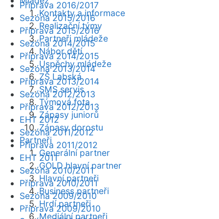
Mládež
Příprava 2016/2017
Kontakty a informace
Sezóna 2015/2016
Realizační týmy
Příprava 2015/2016
Partneři mládeže
Sezóna 2014/2015
Nábor dětí
Příprava 2014/2015
Úspěchy mládeže
Sezóna 2013/2014
ZŠ Labská
Příprava 2013/2014
SMS servis
Sezóna 2012/2013
Týmová fota
Příprava 2012/2013
Zápasy juniorů
EHT 2012
Zápasy dorostu
Sezóna 2011/2012
Partneři
Příprava 2011/2012
Generální partner
EHT 2011
GOLD hlavní partner
Sezóna 2010/2011
Hlavní partneři
Příprava 2010/2011
Business partneři
Sezóna 2009/2010
Hrdí partneři
Příprava 2009/2010
Mediální partneři