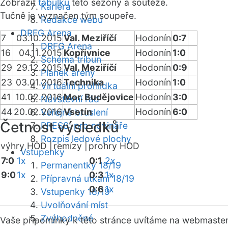
Zobrazit
tabulku
této sezóny a soutěže.
Kariéra
Tučně je vyznačen tým soupeře.
Redakce webu
DRFG Arena
7
03.10.2015
Val. Meziříčí
Hodonín
0:7
DRFG Arena
16
04.11.2015
Kopřivnice
Hodonín
1:0
Schéma tribun
29
29.12.2015
Val. Meziříčí
Hodonín
0:9
Plánek areny
23
03.01.2016
Technika
Hodonín
1:0
Virtuální prohlídka
41
10.02.2016
Mor. Budějovice
Hodonín
3:0
Návštěvní řád
44
20.02.2016
Vsetín
Hodonín
6:0
Veřejné bruslení
Četnost výsledků
PRESS: pro novináře
Rozpis ledové plochy
výhry HOD |
remízy |
prohry HOD
Vstupenky
7:0
1x
0:1
2x
Permanentky 18/19
9:0
1x
0:3
1x
Přípravná utkání 18/19
0:6
1x
Vstupenky 18/19
Uvolňování míst
Zvýhodněné
Vaše připomínky k této stránce uvítáme na webmaste