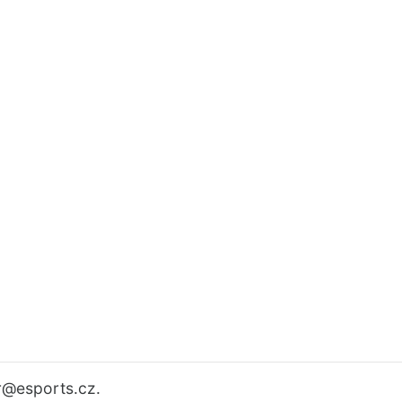
r
@esports.cz.