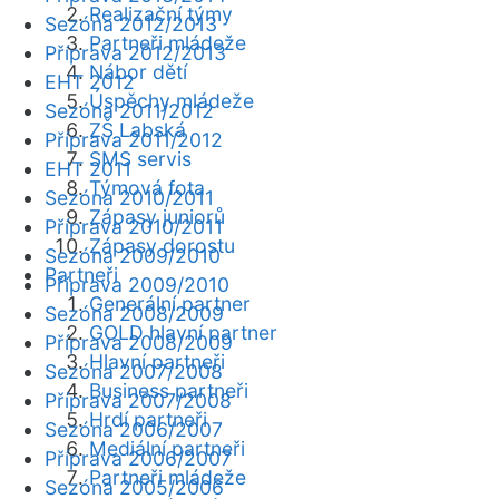
Realizační týmy
Sezóna 2012/2013
Partneři mládeže
Příprava 2012/2013
Nábor dětí
EHT 2012
Úspěchy mládeže
Sezóna 2011/2012
ZŠ Labská
Příprava 2011/2012
SMS servis
EHT 2011
Týmová fota
Sezóna 2010/2011
Zápasy juniorů
Příprava 2010/2011
Zápasy dorostu
Sezóna 2009/2010
Partneři
Příprava 2009/2010
Generální partner
Sezóna 2008/2009
GOLD hlavní partner
Příprava 2008/2009
Hlavní partneři
Sezóna 2007/2008
Business partneři
Příprava 2007/2008
Hrdí partneři
Sezóna 2006/2007
Mediální partneři
Příprava 2006/2007
Partneři mládeže
Sezóna 2005/2006