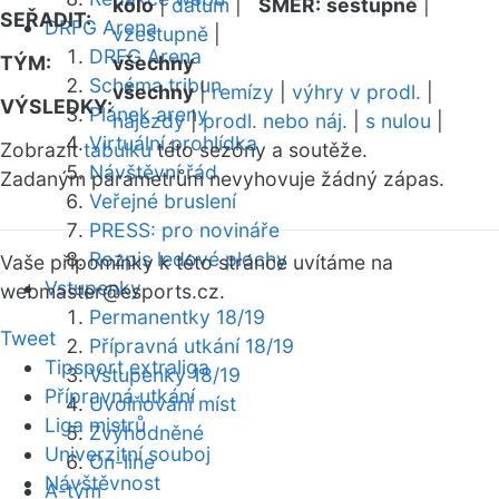
kolo
|
datum
|
SMĚR:
sestupně
|
SEŘADIT:
DRFG Arena
vzestupně
|
DRFG Arena
TÝM:
všechny
Schéma tribun
všechny
|
remízy
|
výhry v prodl.
|
VÝSLEDKY:
Plánek areny
nájezdy
|
prodl. nebo náj.
|
s nulou
|
Virtuální prohlídka
Zobrazit
tabulku
této sezóny a soutěže.
Návštěvní řád
Zadaným parametrům nevyhovuje žádný zápas.
Veřejné bruslení
PRESS: pro novináře
Rozpis ledové plochy
Vaše připomínky k této stránce uvítáme na
Vstupenky
webmaster
@esports.cz.
Permanentky 18/19
Tweet
Přípravná utkání 18/19
Tipsport extraliga
Vstupenky 18/19
Přípravná utkání
Uvolňování míst
Liga mistrů
Zvýhodněné
Univerzitní souboj
On-line
Návštěvnost
A-tým