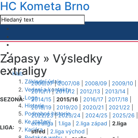
HC Kometa Brno
Zápasy »
Výsledky
extraligy
Klub
Základní údaje
2006/07
|
2007/08
|
2008/09
|
2009/10
|
Vedení a kontakty
2010/11
|
2011/12
|
2012/13
|
2013/14
|
Logo
SEZONA:
2014/15
|
2015/16
|
2016/17
|
2017/18
|
Historie
2018/19
|
2019/20
|
2020/21
|
2021/22
|
Podrobná historie
2022/23
|
2023/24
|
2024/25
|
2025/26
|
Ke stažení
extraliga
|
1.liga
|
2.liga západ
|
2.liga
LIGA:
Kariéra
střed
|
2.liga východ
|
Redakce webu