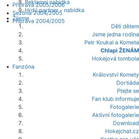
Reklamní nabídka
Příprava 2005/2006
Hrdý partner - nabídka
Sezóna 2004/2005
Žijeme
Příprava 2004/2005
Děti dětem
Jsme jedna rodina
Petr Koukal a Kometa
Chlapi ŽENÁM
Hokejová tombola
Fanzóna
Království Komety
Dortiáda
Ptejte se
Fan klub informuje
Fotogalerie
Aktivní fotogalerie
Download
Hokejchat.cz