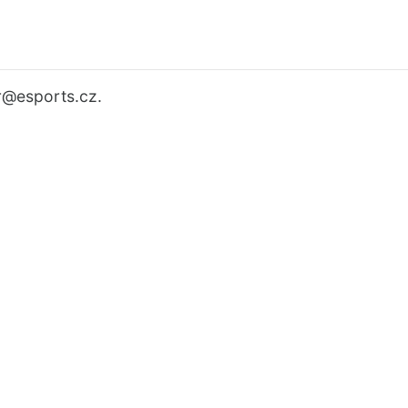
r
@esports.cz.