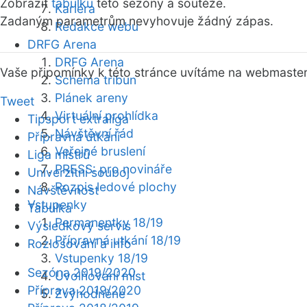
Zobrazit
tabulku
této sezóny a soutěže.
Kariéra
Zadaným parametrům nevyhovuje žádný zápas.
Redakce webu
DRFG Arena
DRFG Arena
Vaše připomínky k této stránce uvítáme na webmaste
Schéma tribun
Plánek areny
Tweet
Virtuální prohlídka
Tipsport extraliga
Návštěvní řád
Přípravná utkání
Veřejné bruslení
Liga mistrů
PRESS: pro novináře
Univerzitní souboj
Rozpis ledové plochy
Návštěvnost
Vstupenky
Tabulka
Permanentky 18/19
Výsledkový servis
Přípravná utkání 18/19
Rozlosování a info
Vstupenky 18/19
Sezóna 2019/2020
Uvolňování míst
Příprava 2019/2020
Zvýhodněné