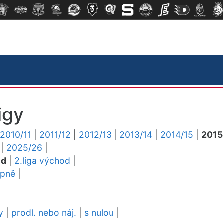
igy
2010/11
|
2011/12
|
2012/13
|
2013/14
|
2014/15
|
2015
|
2025/26
|
ed
|
2.liga východ
|
upně
|
y
|
prodl. nebo náj.
|
s nulou
|