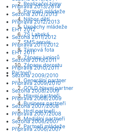
Realizační týmy
Příprava 2013/2014
Partneři mládeže
Sezóna 2012/2013
Nábor dětí
Příprava 2012/2013
Úspěchy mládeže
EHT 2012
ZŠ Labská
Sezóna 2011/2012
SMS servis
Příprava 2011/2012
Týmová fota
EHT 2011
Zápasy juniorů
Sezóna 2010/2011
Zápasy dorostu
Příprava 2010/2011
Partneři
Sezóna 2009/2010
Generální partner
Příprava 2009/2010
GOLD hlavní partner
Sezóna 2008/2009
Hlavní partneři
Příprava 2008/2009
Business partneři
Sezóna 2007/2008
Hrdí partneři
Příprava 2007/2008
Mediální partneři
Sezóna 2006/2007
Partneři mládeže
Příprava 2006/2007