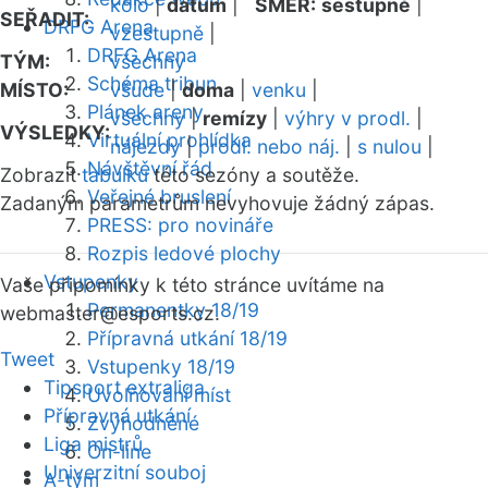
kolo
|
datum
|
SMĚR:
sestupně
|
SEŘADIT:
DRFG Arena
vzestupně
|
DRFG Arena
TÝM:
všechny
Schéma tribun
MÍSTO:
všude
|
doma
|
venku
|
Plánek areny
všechny
|
remízy
|
výhry v prodl.
|
VÝSLEDKY:
Virtuální prohlídka
nájezdy
|
prodl. nebo náj.
|
s nulou
|
Návštěvní řád
Zobrazit
tabulku
této sezóny a soutěže.
Veřejné bruslení
Zadaným parametrům nevyhovuje žádný zápas.
PRESS: pro novináře
Rozpis ledové plochy
Vstupenky
Vaše připomínky k této stránce uvítáme na
Permanentky 18/19
webmaster
@esports.cz.
Přípravná utkání 18/19
Tweet
Vstupenky 18/19
Tipsport extraliga
Uvolňování míst
Přípravná utkání
Zvýhodněné
Liga mistrů
On-line
Univerzitní souboj
A-tým