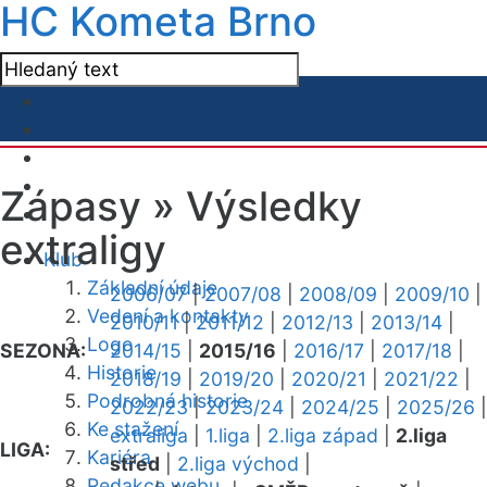
HC Kometa Brno
Zápasy »
Výsledky
extraligy
Klub
Základní údaje
2006/07
|
2007/08
|
2008/09
|
2009/10
|
Vedení a kontakty
2010/11
|
2011/12
|
2012/13
|
2013/14
|
Logo
SEZONA:
2014/15
|
2015/16
|
2016/17
|
2017/18
|
Historie
2018/19
|
2019/20
|
2020/21
|
2021/22
|
Podrobná historie
2022/23
|
2023/24
|
2024/25
|
2025/26
|
Ke stažení
extraliga
|
1.liga
|
2.liga západ
|
2.liga
LIGA:
Kariéra
střed
|
2.liga východ
|
Redakce webu