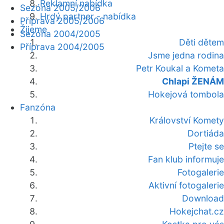
Reklamní nabídka
Sezóna 2005/2006
Hrdý partner - nabídka
Příprava 2005/2006
Žijeme
Sezóna 2004/2005
Děti dětem
Příprava 2004/2005
Jsme jedna rodina
Petr Koukal a Kometa
Chlapi ŽENÁM
Hokejová tombola
Fanzóna
Království Komety
Dortiáda
Ptejte se
Fan klub informuje
Fotogalerie
Aktivní fotogalerie
Download
Hokejchat.cz