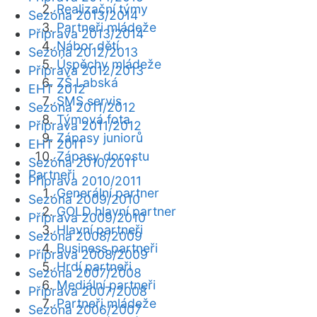
Realizační týmy
Sezóna 2013/2014
Partneři mládeže
Příprava 2013/2014
Nábor dětí
Sezóna 2012/2013
Úspěchy mládeže
Příprava 2012/2013
ZŠ Labská
EHT 2012
SMS servis
Sezóna 2011/2012
Týmová fota
Příprava 2011/2012
Zápasy juniorů
EHT 2011
Zápasy dorostu
Sezóna 2010/2011
Partneři
Příprava 2010/2011
Generální partner
Sezóna 2009/2010
GOLD hlavní partner
Příprava 2009/2010
Hlavní partneři
Sezóna 2008/2009
Business partneři
Příprava 2008/2009
Hrdí partneři
Sezóna 2007/2008
Mediální partneři
Příprava 2007/2008
Partneři mládeže
Sezóna 2006/2007