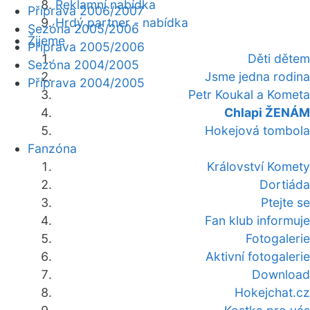
Reklamní nabídka
Příprava 2006/2007
Hrdý partner - nabídka
Sezóna 2005/2006
Žijeme
Příprava 2005/2006
Děti dětem
Sezóna 2004/2005
Jsme jedna rodina
Příprava 2004/2005
Petr Koukal a Kometa
Chlapi ŽENÁM
Hokejová tombola
Fanzóna
Království Komety
Dortiáda
Ptejte se
Fan klub informuje
Fotogalerie
Aktivní fotogalerie
Download
Hokejchat.cz