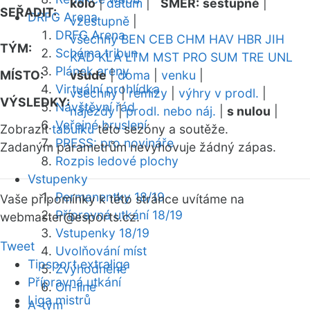
kolo
|
datum
|
SMĚR:
sestupně
|
SEŘADIT:
DRFG Arena
vzestupně
|
DRFG Arena
všechny
BEN
CEB
CHM
HAV
HBR
JIH
TÝM:
Schéma tribun
KAD
KLA
LTM
MST
PRO
SUM
TRE
UNL
Plánek areny
MÍSTO:
všude
|
doma
|
venku
|
Virtuální prohlídka
všechny
|
remízy
|
výhry v prodl.
|
VÝSLEDKY:
Návštěvní řád
nájezdy
|
prodl. nebo náj.
|
s nulou
|
Veřejné bruslení
Zobrazit
tabulku
této sezóny a soutěže.
PRESS: pro novináře
Zadaným parametrům nevyhovuje žádný zápas.
Rozpis ledové plochy
Vstupenky
Permanentky 18/19
Vaše připomínky k této stránce uvítáme na
Přípravná utkání 18/19
webmaster
@esports.cz.
Vstupenky 18/19
Tweet
Uvolňování míst
Tipsport extraliga
Zvýhodněné
Přípravná utkání
On-line
Liga mistrů
A-tým