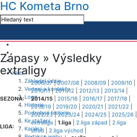
HC Kometa Brno
Zápasy »
Výsledky
extraligy
Klub
Základní údaje
2006/07
|
2007/08
|
2008/09
|
2009/10
|
Vedení a kontakty
2010/11
|
2011/12
|
2012/13
|
2013/14
|
Logo
SEZONA:
2014/15
|
2015/16
|
2016/17
|
2017/18
|
Historie
2018/19
|
2019/20
|
2020/21
|
2021/22
|
Podrobná historie
2022/23
|
2023/24
|
2024/25
|
2025/26
|
Ke stažení
extraliga
|
1.liga
|
2.liga západ
|
2.liga
LIGA:
Kariéra
střed
|
2.liga východ
|
Redakce webu