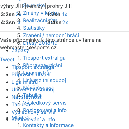
Soupiska
výhry JIH |
remízy |
prohry JIH
Změny v kádru
3:2sn
2x
1:2sn
1x
Realizační tým
4:3sn
1x
3:4sn
2x
Statistiky
Zranění / nemocní hráči
Vaše připomínky k této stránce uvítáme na
Dresy 2018/19
webmaster
@esports.cz.
Zápasy
Tipsport extraliga
Tweet
Přípravná utkání
Tipsport extraliga
Liga mistrů
Přípravná utkání
Univerzitní souboj
Liga mistrů
Návštěvnost
Univerzitní souboj
Tabulka
Návštěvnost
Výsledkový servis
Tabulka
Rozlosování a info
Výsledkový servis
Mládež
Rozlosování a info
Kontakty a informace