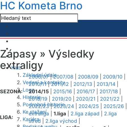
HC Kometa Brno
Zápasy »
Výsledky
extraligy
Klub
Základní údaje
2006/07
|
2007/08
|
2008/09
|
2009/10
|
Vedení a kontakty
2010/11
|
2011/12
|
2012/13
|
2013/14
|
Logo
SEZONA:
2014/15
|
2015/16
|
2016/17
|
2017/18
|
Historie
2018/19
|
2019/20
|
2020/21
|
2021/22
|
Podrobná historie
2022/23
|
2023/24
|
2024/25
|
2025/26
|
Ke stažení
extraliga
|
1.liga
|
2.liga západ
|
2.liga
LIGA:
Kariéra
střed
|
2.liga východ
|
Redakce webu