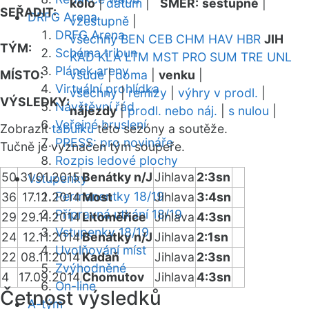
kolo
|
datum
|
SMĚR:
sestupně
|
SEŘADIT:
DRFG Arena
vzestupně
|
DRFG Arena
všechny
BEN
CEB
CHM
HAV
HBR
JIH
TÝM:
Schéma tribun
KAD
KLA
LTM
MST
PRO
SUM
TRE
UNL
Plánek areny
MÍSTO:
všude
|
doma
|
venku
|
Virtuální prohlídka
všechny
|
remízy
|
výhry v prodl.
|
VÝSLEDKY:
Návštěvní řád
nájezdy
|
prodl. nebo náj.
|
s nulou
|
Veřejné bruslení
Zobrazit
tabulku
této sezóny a soutěže.
PRESS: pro novináře
Tučně je vyznačen tým soupeře.
Rozpis ledové plochy
50
31.01.2015
Benátky n/J
Jihlava
2:3sn
Vstupenky
Permanentky 18/19
36
17.12.2014
Most
Jihlava
3:4sn
Přípravná utkání 18/19
29
29.11.2014
Litoměřice
Jihlava
4:3sn
Vstupenky 18/19
24
12.11.2014
Benátky n/J
Jihlava
2:1sn
Uvolňování míst
22
08.11.2014
Kadaň
Jihlava
2:3sn
Zvýhodněné
4
17.09.2014
Chomutov
Jihlava
4:3sn
On-line
Četnost výsledků
A-tým