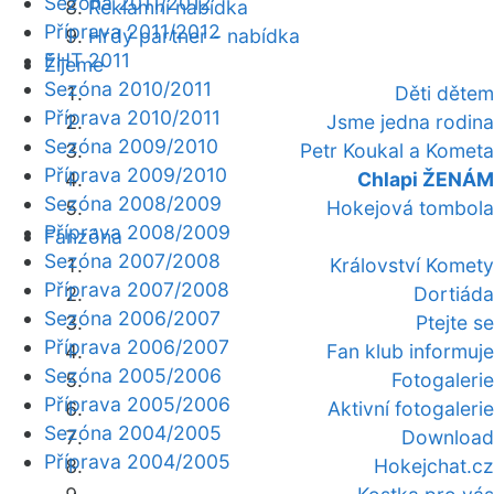
Sezóna 2011/2012
Reklamní nabídka
Příprava 2011/2012
Hrdý partner - nabídka
EHT 2011
Žijeme
Sezóna 2010/2011
Děti dětem
Příprava 2010/2011
Jsme jedna rodina
Sezóna 2009/2010
Petr Koukal a Kometa
Příprava 2009/2010
Chlapi ŽENÁM
Sezóna 2008/2009
Hokejová tombola
Příprava 2008/2009
Fanzóna
Sezóna 2007/2008
Království Komety
Příprava 2007/2008
Dortiáda
Sezóna 2006/2007
Ptejte se
Příprava 2006/2007
Fan klub informuje
Sezóna 2005/2006
Fotogalerie
Příprava 2005/2006
Aktivní fotogalerie
Sezóna 2004/2005
Download
Příprava 2004/2005
Hokejchat.cz