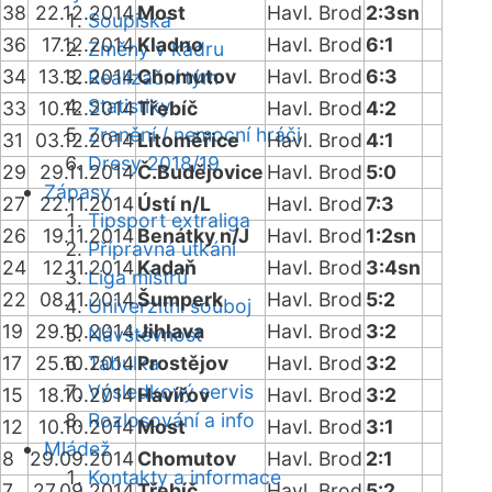
38
22.12.2014
Most
Havl. Brod
2:3sn
Soupiska
36
17.12.2014
Kladno
Havl. Brod
6:1
Změny v kádru
34
13.12.2014
Chomutov
Havl. Brod
6:3
Realizační tým
Statistiky
33
10.12.2014
Třebíč
Havl. Brod
4:2
Zranění / nemocní hráči
31
03.12.2014
Litoměřice
Havl. Brod
4:1
Dresy 2018/19
29
29.11.2014
Č.Budějovice
Havl. Brod
5:0
Zápasy
27
22.11.2014
Ústí n/L
Havl. Brod
7:3
Tipsport extraliga
26
19.11.2014
Benátky n/J
Havl. Brod
1:2sn
Přípravná utkání
24
12.11.2014
Kadaň
Havl. Brod
3:4sn
Liga mistrů
22
08.11.2014
Šumperk
Havl. Brod
5:2
Univerzitní souboj
19
29.10.2014
Jihlava
Havl. Brod
3:2
Návštěvnost
17
25.10.2014
Tabulka
Prostějov
Havl. Brod
3:2
Výsledkový servis
15
18.10.2014
Havířov
Havl. Brod
3:2
Rozlosování a info
12
10.10.2014
Most
Havl. Brod
3:1
Mládež
8
29.09.2014
Chomutov
Havl. Brod
2:1
Kontakty a informace
7
27.09.2014
Třebíč
Havl. Brod
5:2