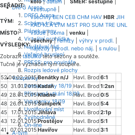
kolo
|
datum
|
SMĚR:
sestupně
|
SEŘADIT:
DRFG Arena
vzestupně
|
DRFG Arena
všechny
BEN
CEB
CHM
HAV
HBR
JIH
TÝM:
Schéma tribun
KAD
KLA
LTM
MST
PRO
SUM
TRE
UNL
Plánek areny
MÍSTO:
všude
|
doma
|
venku
|
Virtuální prohlídka
všechny
|
remízy
|
výhry v prodl.
|
VÝSLEDKY:
Návštěvní řád
nájezdy
|
prodl. nebo náj.
|
s nulou
|
Veřejné bruslení
Zobrazit
tabulku
této sezóny a soutěže.
PRESS: pro novináře
Tučně je vyznačen tým soupeře.
Rozpis ledové plochy
52
04.02.2015
Benátky n/J
Havl. Brod
6:1
Vstupenky
Permanentky 18/19
50
31.01.2015
Kadaň
Havl. Brod
1:2sn
Přípravná utkání 18/19
49
28.01.2015
Kladno
Havl. Brod
0:5
Vstupenky 18/19
48
26.01.2015
Šumperk
Havl. Brod
5:4
Uvolňování míst
45
17.01.2015
Jihlava
Havl. Brod
2:1p
Zvýhodněné
43
12.01.2015
Prostějov
Havl. Brod
5:1
On-line
41
07.01.2015
Havířov
Havl. Brod
3:1
A-tým