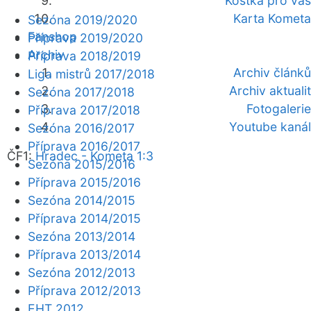
Kostka pro vás
Karta Kometa
Sezóna 2019/2020
Fanshop
Příprava 2019/2020
Archiv
Příprava 2018/2019
Archiv článků
Liga mistrů 2017/2018
Archiv aktualit
Sezóna 2017/2018
Fotogalerie
Příprava 2017/2018
Youtube kanál
Sezóna 2016/2017
Příprava 2016/2017
ČF1:
Hradec - Kometa 1:3
Sezóna 2015/2016
Příprava 2015/2016
Sezóna 2014/2015
Příprava 2014/2015
Sezóna 2013/2014
Příprava 2013/2014
Sezóna 2012/2013
Příprava 2012/2013
EHT 2012