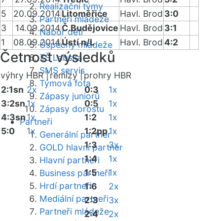
Realizační týmy
5
20.09.2014
Litoměřice
Havl. Brod
3:0
Partneři mládeže
3
14.09.2014
Č.Budějovice
Havl. Brod
3:1
Nábor dětí
1
08.09.2014
Ústí n/L
Havl. Brod
4:2
Úspěchy mládeže
Četnost výsledků
ZŠ Labská
SMS servis
výhry HBR |
remízy |
prohry HBR
Týmová fota
2:1sn
2x
0:3
1x
Zápasy juniorů
3:2sn
1x
0:5
1x
Zápasy dorostu
4:3sn
1x
1:2
1x
Partneři
5:0
1x
1:2pp
1x
Generální partner
1:3
3x
GOLD hlavní partner
1:4
1x
Hlavní partneři
1:5
1x
Business partneři
Hrdí partneři
1:6
2x
Mediální partneři
2:3
3x
Partneři mládeže
2:4
2x