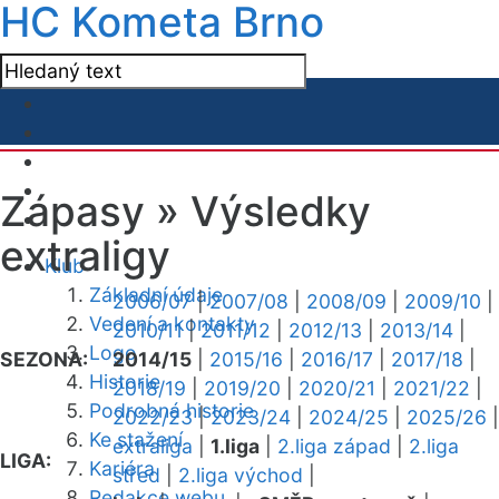
HC Kometa Brno
Zápasy »
Výsledky
extraligy
Klub
Základní údaje
2006/07
|
2007/08
|
2008/09
|
2009/10
|
Vedení a kontakty
2010/11
|
2011/12
|
2012/13
|
2013/14
|
Logo
SEZONA:
2014/15
|
2015/16
|
2016/17
|
2017/18
|
Historie
2018/19
|
2019/20
|
2020/21
|
2021/22
|
Podrobná historie
2022/23
|
2023/24
|
2024/25
|
2025/26
|
Ke stažení
extraliga
|
1.liga
|
2.liga západ
|
2.liga
LIGA:
Kariéra
střed
|
2.liga východ
|
Redakce webu