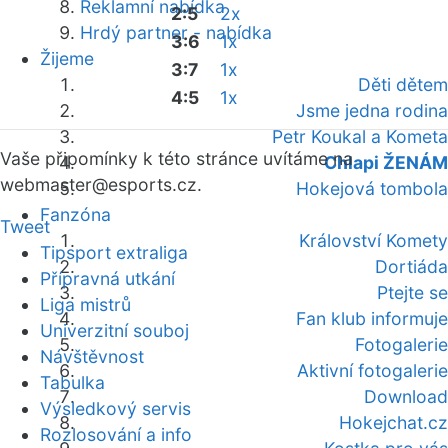
Reklamní nabídka
2:5
2x
Hrdý partner - nabídka
3:6
1x
Žijeme
3:7
1x
Děti dětem
4:5
1x
Jsme jedna rodina
Petr Koukal a Kometa
Vaše připomínky k této stránce uvítáme na
Chlapi ŽENÁM
webmaster
@esports.cz.
Hokejová tombola
Fanzóna
Tweet
Království Komety
Tipsport extraliga
Dortiáda
Přípravná utkání
Ptejte se
Liga mistrů
Fan klub informuje
Univerzitní souboj
Fotogalerie
Návštěvnost
Aktivní fotogalerie
Tabulka
Download
Výsledkový servis
Hokejchat.cz
Rozlosování a info