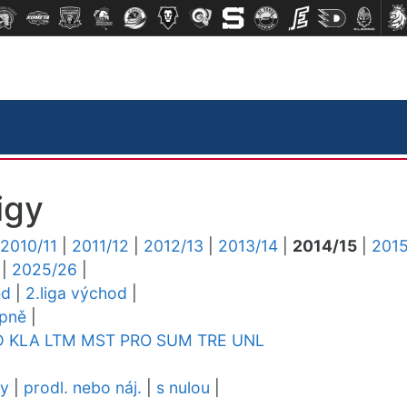
igy
2010/11
|
2011/12
|
2012/13
|
2013/14
|
2014/15
|
2015
|
2025/26
|
ed
|
2.liga východ
|
upně
|
D
KLA
LTM
MST
PRO
SUM
TRE
UNL
dy
|
prodl. nebo náj.
|
s nulou
|