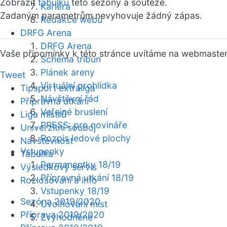
Zobrazit
tabulku
této sezóny a soutěže.
Kariéra
Zadaným parametrům nevyhovuje žádný zápas.
Redakce webu
DRFG Arena
DRFG Arena
Vaše připomínky k této stránce uvítáme na webmaste
Schéma tribun
Plánek areny
Tweet
Virtuální prohlídka
Tipsport extraliga
Návštěvní řád
Přípravná utkání
Veřejné bruslení
Liga mistrů
PRESS: pro novináře
Univerzitní souboj
Rozpis ledové plochy
Návštěvnost
Vstupenky
Tabulka
Permanentky 18/19
Výsledkový servis
Přípravná utkání 18/19
Rozlosování a info
Vstupenky 18/19
Sezóna 2019/2020
Uvolňování míst
Příprava 2019/2020
Zvýhodněné