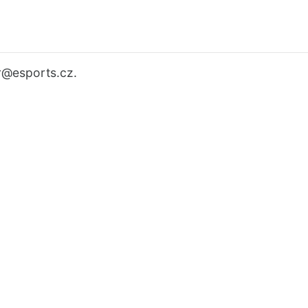
r
@esports.cz.