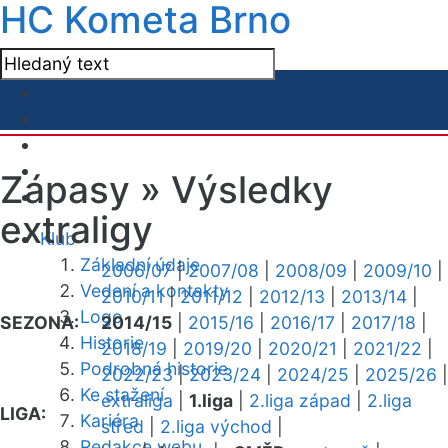
HC Kometa Brno
Zápasy »
Výsledky
extraligy
Klub
Základní údaje
2006/07
|
2007/08
|
2008/09
|
2009/10
|
Vedení a kontakty
2010/11
|
2011/12
|
2012/13
|
2013/14
|
Logo
SEZONA:
2014/15
|
2015/16
|
2016/17
|
2017/18
|
Historie
2018/19
|
2019/20
|
2020/21
|
2021/22
|
Podrobná historie
2022/23
|
2023/24
|
2024/25
|
2025/26
|
Ke stažení
extraliga
|
1.liga
|
2.liga západ
|
2.liga
LIGA:
Kariéra
střed
|
2.liga východ
|
Redakce webu