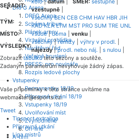
kolo
|
datum
|
SMĚR:
sestupně
|
SEŘADIT:
DRFG Arena
vzestupně
|
DRFG Arena
všechny
BEN
CEB
CHM
HAV
HBR
JIH
TÝM:
Schéma tribun
KAD
KLA
LTM
MST
PRO
SUM
TRE
UNL
Plánek areny
MÍSTO:
všude
|
doma
|
venku
|
Virtuální prohlídka
všechny
|
remízy
|
výhry v prodl.
|
VÝSLEDKY:
Návštěvní řád
nájezdy
|
prodl. nebo náj.
|
s nulou
|
Veřejné bruslení
Zobrazit
tabulku
této sezóny a soutěže.
PRESS: pro novináře
Zadaným parametrům nevyhovuje žádný zápas.
Rozpis ledové plochy
Vstupenky
Permanentky 18/19
Vaše připomínky k této stránce uvítáme na
Přípravná utkání 18/19
webmaster
@esports.cz.
Vstupenky 18/19
Tweet
Uvolňování míst
Tipsport extraliga
Zvýhodněné
Přípravná utkání
On-line
Liga mistrů
A-tým