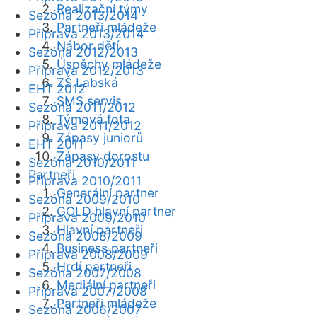
Realizační týmy
Sezóna 2013/2014
Partneři mládeže
Příprava 2013/2014
Nábor dětí
Sezóna 2012/2013
Úspěchy mládeže
Příprava 2012/2013
ZŠ Labská
EHT 2012
SMS servis
Sezóna 2011/2012
Týmová fota
Příprava 2011/2012
Zápasy juniorů
EHT 2011
Zápasy dorostu
Sezóna 2010/2011
Partneři
Příprava 2010/2011
Generální partner
Sezóna 2009/2010
GOLD hlavní partner
Příprava 2009/2010
Hlavní partneři
Sezóna 2008/2009
Business partneři
Příprava 2008/2009
Hrdí partneři
Sezóna 2007/2008
Mediální partneři
Příprava 2007/2008
Partneři mládeže
Sezóna 2006/2007