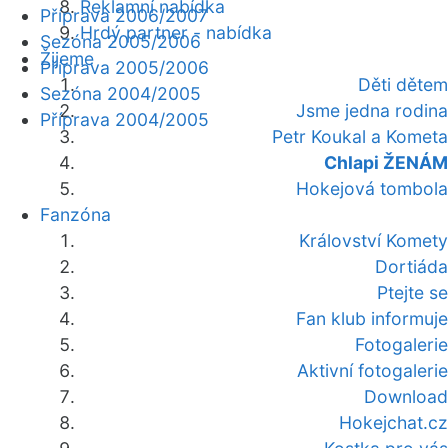
Reklamní nabídka
Příprava 2006/2007
Hrdý partner - nabídka
Sezóna 2005/2006
Žijeme
Příprava 2005/2006
Děti dětem
Sezóna 2004/2005
Jsme jedna rodina
Příprava 2004/2005
Petr Koukal a Kometa
Chlapi ŽENÁM
Hokejová tombola
Fanzóna
Království Komety
Dortiáda
Ptejte se
Fan klub informuje
Fotogalerie
Aktivní fotogalerie
Download
Hokejchat.cz