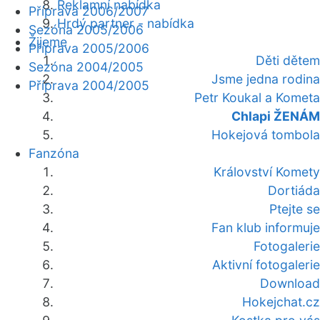
Reklamní nabídka
Příprava 2006/2007
Hrdý partner - nabídka
Sezóna 2005/2006
Žijeme
Příprava 2005/2006
Děti dětem
Sezóna 2004/2005
Jsme jedna rodina
Příprava 2004/2005
Petr Koukal a Kometa
Chlapi ŽENÁM
Hokejová tombola
Fanzóna
Království Komety
Dortiáda
Ptejte se
Fan klub informuje
Fotogalerie
Aktivní fotogalerie
Download
Hokejchat.cz