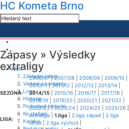
HC Kometa Brno
Zápasy »
Výsledky
extraligy
Klub
Základní údaje
2006/07
|
2007/08
|
2008/09
|
2009/10
|
Vedení a kontakty
2010/11
|
2011/12
|
2012/13
|
2013/14
|
Logo
SEZONA:
2014/15
|
2015/16
|
2016/17
|
2017/18
|
Historie
2018/19
|
2019/20
|
2020/21
|
2021/22
|
Podrobná historie
2022/23
|
2023/24
|
2024/25
|
2025/26
|
Ke stažení
extraliga
|
1.liga
|
2.liga západ
|
2.liga
LIGA:
Kariéra
střed
|
2.liga východ
|
Redakce webu