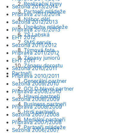
Realizační týmy
Sezóna 2013/2014
Partneři mládeže
Příprava 2013/2014
Nábor dětí
Sezóna 2012/2013
Úspěchy mládeže
Příprava 2012/2013
ZŠ Labská
EHT 2012
SMS servis
Sezóna 2011/2012
Týmová fota
Příprava 2011/2012
Zápasy juniorů
EHT 2011
Zápasy dorostu
Sezóna 2010/2011
Partneři
Příprava 2010/2011
Generální partner
Sezóna 2009/2010
GOLD hlavní partner
Příprava 2009/2010
Hlavní partneři
Sezóna 2008/2009
Business partneři
Příprava 2008/2009
Hrdí partneři
Sezóna 2007/2008
Mediální partneři
Příprava 2007/2008
Partneři mládeže
Sezóna 2006/2007