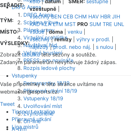
kolo
|
datum
|
SMĚR:
sestupně
|
SEŘADIT:
DRFG Arena
vzestupně
|
DRFG Arena
všechny
BEN
CEB
CHM
HAV
HBR
JIH
TÝM:
Schéma tribun
KAD
KLA
LTM
MST
PRO
SUM
TRE
UNL
Plánek areny
MÍSTO:
všude
|
doma
|
venku
|
Virtuální prohlídka
všechny
|
remízy
|
výhry v prodl.
|
VÝSLEDKY:
Návštěvní řád
nájezdy
|
prodl. nebo náj.
|
s nulou
|
Veřejné bruslení
Zobrazit
tabulku
této sezóny a soutěže.
PRESS: pro novináře
Zadaným parametrům nevyhovuje žádný zápas.
Rozpis ledové plochy
Vstupenky
Permanentky 18/19
Vaše připomínky k této stránce uvítáme na
Přípravná utkání 18/19
webmaster
@esports.cz.
Vstupenky 18/19
Tweet
Uvolňování míst
Tipsport extraliga
Zvýhodněné
Přípravná utkání
On-line
Liga mistrů
A-tým